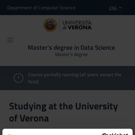
Department of Computer Science
ENG
Master's degree in Data Science
Master’s degree
Course partially running (all years except the
first)
Studying at the University
of Verona
Here you can find information on the organisational