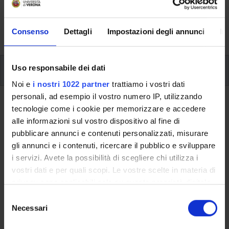
aspects of the Programme, lecture timetables, learning
activities and useful contact details for your time at the
University, from enrolment to graduation.
Consenso
Dettagli
Impostazioni degli annunci
In
Modules
Uso responsabile dei dati
Noi e
i nostri 1022 partner
trattiamo i vostri dati
personali, ad esempio il vostro numero IP, utilizzando
Back to the study plan
tecnologie come i cookie per memorizzare e accedere
alle informazioni sul vostro dispositivo al fine di
Back to the modules per semester
pubblicare annunci e contenuti personalizzati, misurare
gli annunci e i contenuti, ricercare il pubblico e sviluppare
Statistical models for Data Science
i servizi. Avete la possibilità di scegliere chi utilizza i
vostri dati e per quali scopi. Le vostre scelte in materia di
Teaching code
Credits
privacy sono applicabili solo su questa proprietà digitale
4S009079
6
in cui avete effettuato le vostre scelte. È possibile
S
modificare o revocare il proprio consenso in qualsiasi
Necessari
e
The course is given by
Statistical models for Data Science
momento dalla Dichiarazione sui cookie o facendo clic
l
(2024/2025) - Master's degree in Data Science