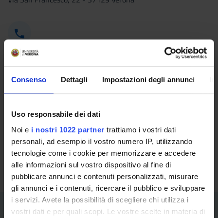
Phone contacts
+
39
045802
8078
|
8134
Consenso
Dettagli
Impostazioni degli annunci
In
Uso responsabile dei dati
Email
Noi e
i nostri 1022 partner
trattiamo i vostri dati
dottorati.ricerca@ateneo.univr.it
personali, ad esempio il vostro numero IP, utilizzando
tecnologie come i cookie per memorizzare e accedere
alle informazioni sul vostro dispositivo al fine di
pubblicare annunci e contenuti personalizzati, misurare
gli annunci e i contenuti, ricercare il pubblico e sviluppare
i servizi. Avete la possibilità di scegliere chi utilizza i
vostri dati e per quali scopi. Le vostre scelte in materia di