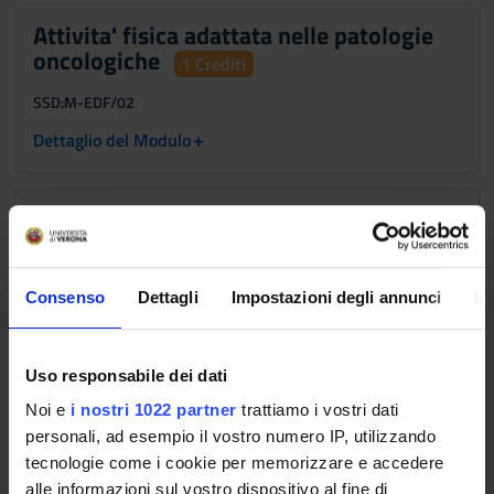
Attivita' fisica adattata nelle patologie
oncologiche
1 Crediti
SSD:
M-EDF/02
+
Dettaglio del Modulo
Inquadramento clinico e chirurgico delle
patologie oncologiche
1 Crediti
SSD:
MED/06
Consenso
Dettagli
Impostazioni degli annunci
In
+
Dettaglio del Modulo
Uso responsabile dei dati
Inquadramento psicologico e
Noi e
i nostri 1022 partner
trattiamo i vostri dati
nutrizionale delle persone con patologie
personali, ad esempio il vostro numero IP, utilizzando
oncologiche
1 Crediti
tecnologie come i cookie per memorizzare e accedere
alle informazioni sul vostro dispositivo al fine di