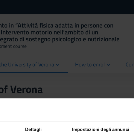
o in “Attività fisica adatta in persone con
 Intervento motorio nell’ambito di un
tegrato di sostegno psicologico e nutrizionale
pment course
the University of Verona
How to enrol
Con
cur
 of Verona
tal duration of
Months: 9
and will be held in the period from
March
Dettagli
Impostazioni degli annunci