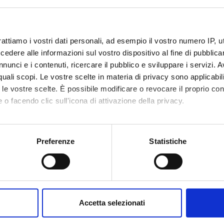
metable
a: venerdì pomeriggio (14.00/18.30). Le lezioni in presenza: una volt
(8.30/13.00 e 14.00/18.30) ed, eventualmente, domenica mattina (
rattiamo i vostri dati personali, ad esempio il vostro numero IP, 
dere alle informazioni sul vostro dispositivo al fine di pubblica
nunci e i contenuti, ricercare il pubblico e sviluppare i servizi. A
r quali scopi. Le vostre scelte in materia di privacy sono applicabi
to le vostre scelte. È possibile modificare o revocare il proprio 
 o facendo clic sull'icona di attivazione della privacy.
mo anche:
oni sulla tua posizione geografica, con un'approssimazione di qu
Preferenze
Statistiche
Services and Faq
spositivo, scansionandolo attivamente alla ricerca di caratteristich
aborati i tuoi dati personali e imposta le tue preferenze nella
s
Prospective students
consenso in qualsiasi momento dalla Dichiarazione sui cookie.
me
Students
Accetta selezionati
nalizzare contenuti ed annunci, per fornire funzionalità dei socia
he University of Verona
Graduates