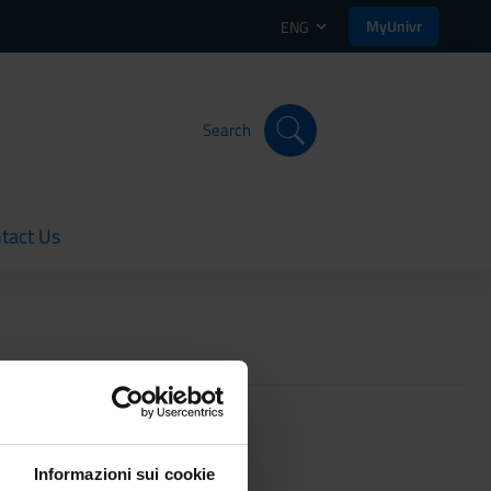
MyUnivr
ENG
Search
tact Us
rent
 1, 2022
to
November 30, 2022
.
Informazioni sui cookie