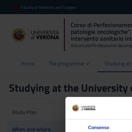
Faculty of Medicine and Surgery
Corso di Perfezionament
patologie oncologiche”.
intervento sanitario in
Advanced/Professional develo
Home
The programme
Studying at 
current
Studying at the University
Duration
Study Plan
The course has a to
Consenso
When and where