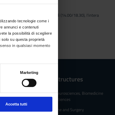
a al mese. Il pomeriggio di venerdì (14.00/18.30), l'intera
8.30/13.00).
utilizzando tecnologie come i
re annunci e contenuti
vete la possibilità di scegliere
li solo su questa proprietà
consenso in qualsiasi momento
alche metro,
Marketing
Reference structures
e specifiche (impronte
ezione dettagli
. Puoi
Department of Neurosciences, Biomedicine
and Movement Sciences
Accetta tutti
Faculty of Medicine and Surgery
l media e per analizzare il