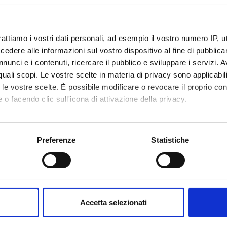
e e comorbidita' (2021/2022)
nto
Crediti
rattiamo i vostri dati personali, ad esempio il vostro numero IP, 
2
dere alle informazioni sul vostro dispositivo al fine di pubblica
nunci e i contenuti, ricercare il pubblico e sviluppare i servizi. A
ne
Settore Scientifico Disciplinar
r quali scopi. Le vostre scelte in materia di privacy sono applicabi
MED/25 - PSICHIATRIA
to le vostre scelte. È possibile modificare o revocare il proprio 
 o facendo clic sull'icona di attivazione della privacy.
mo anche:
oni sulla tua posizione geografica, con un'approssimazione di qu
Preferenze
Statistiche
Servizi e Faq
spositivo, scansionandolo attivamente alla ricerca di caratteristich
Futuri studenti
aborati i tuoi dati personali e imposta le tue preferenze nella
s
consenso in qualsiasi momento dalla Dichiarazione sui cookie.
Studenti
Accetta selezionati
nalizzare contenuti ed annunci, per fornire funzionalità dei socia
Laureati
inoltre informazioni sul modo in cui utilizzi il nostro sito con i n