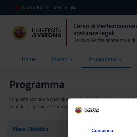
Facoltà di Medicina e Chirurgia
Corso di Perfezioname
sostanze legali
Corso di Perfezionamento e d
Home
Il Corso
Programma
current
Programma
In questa sezione è possibile reperire le informazioni riguardant
finale) e, se previste, sono dettagliate le informazioni sullo sta
Piano Didattico
Consenso