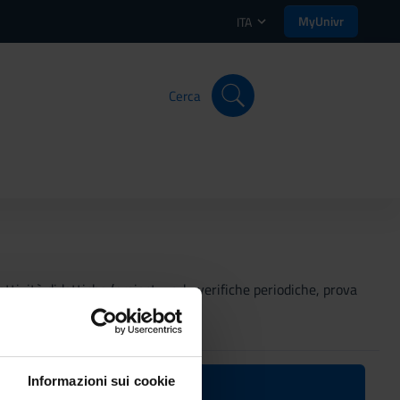
MyUnivr
ITA
Cerca
 attività didattiche (project work, verifiche periodiche, prova
Informazioni sui cookie
ico