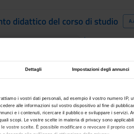
o didattico del corso di studio
A.
È il documento che spec
ento didattico del corso di studio
conformità con il Reg
Corso. Viene pubblicat
025
sul Corso di Studio, su
Dettagli
Impostazioni degli annunci
lamenti
rattiamo i vostri dati personali, ad esempio il vostro numero IP, 
mento sulla contribuzione
Regolament
dere alle informazioni sul vostro dispositivo al fine di pubblica
Link
tesca
nunci e i contenuti, ricercare il pubblico e sviluppare i servizi. A
r quali scopi. Le vostre scelte in materia di privacy sono applicabi
to le vostre scelte. È possibile modificare o revocare il proprio 