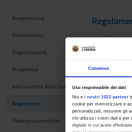
Presentazione
Regolament
Orientamento
Regolam
Organizzazione
775 Kb
2024/2
Prospettive
Consenso
Altri Rego
Assicurazione della Qualità
Uso responsabile dei dati
Noi e
i nostri 1022 partner
t
Regolamenti
Regola
cookie per memorizzare e acce
studen
personalizzati, misurare gli an
Link
chi utilizza i vostri dati e pe
Sistema universitario
digitale in cui avete effettua