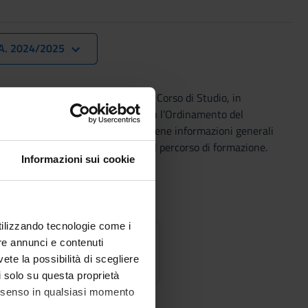
A. 2024/2025
ifica gli aspetti organizzativi del Corso di Studio, in
olamento Didattico di Ateneo e con l’Ordinamento del
o nei mesi di
giugno/luglio
e contiene informazioni generali
gli insegnamenti e sulle regole sul percorso di formazione.
Informazioni sui cookie
utilizzando tecnologie come i
o studenti
re annunci e contenuti
vete la possibilità di scegliere
li solo su questa proprietà
consenso in qualsiasi momento