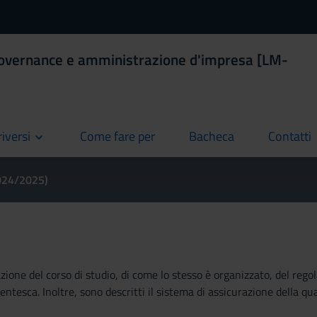
Governance e amministrazione d'impresa [LM-
riversi
Come fare per
Bacheca
Contatti
current
current
current
2024/2025)
ione del corso di studio, di come lo stesso è organizzato, del regola
tesca. Inoltre, sono descritti il sistema di assicurazione della qual