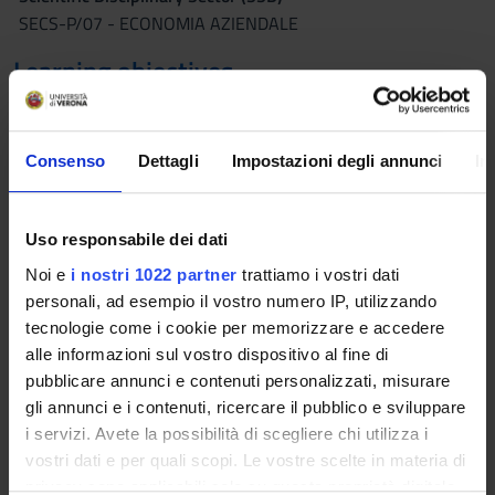
SECS-P/07 - ECONOMIA AZIENDALE
Learning objectives
The course aims at providing students with the knowledge
related to the matters typically concerning the professional
practice and to teach some elements of the organization and
Consenso
Dettagli
Impostazioni degli annunci
In
management of professional firms. In particular, the course is
directed to provide a comprehensive knowledge of the
following matters: 1) the economic, legal and fiscal
Uso responsabile dei dati
implications of business combinations (M&S operations)
Noi e
i nostri 1022 partner
trattiamo i vostri dati
extending at these complex topics the notions and concepts
personali, ad esempio il vostro numero IP, utilizzando
already assimilated during your studies. Moreover, the
tecnologie come i cookie per memorizzare e accedere
objectives of the teaching are to provide the student with the
alle informazioni sul vostro dispositivo al fine di
necessary competencies and capabilities to: a) autonomously
pubblicare annunci e contenuti personalizzati, misurare
individuate, in a specific given company situation, the
gli annunci e i contenuti, ricercare il pubblico e sviluppare
operation that better met the objectives established by
i servizi. Avete la possibilità di scegliere chi utilizza i
management; b) concretely realize the whole operation,
vostri dati e per quali scopi. Le vostre scelte in materia di
considering the fiscal implications and the accounting impacts
privacy sono applicabili solo su questa proprietà digitale