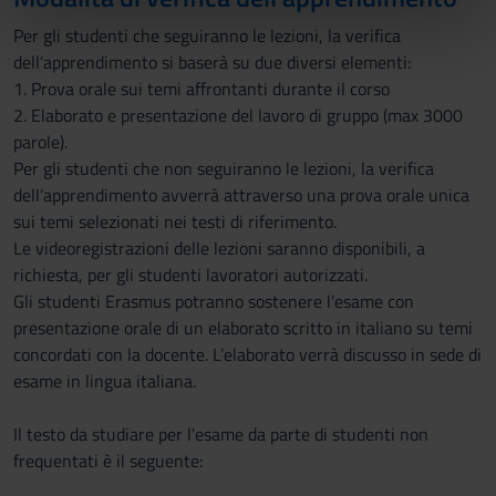
nostri partner che si occupano di analisi dei dati web,
Per gli studenti che seguiranno le lezioni, la verifica
pubblicità e social media, i quali potrebbero combinarle
dell’apprendimento si baserà su due diversi elementi:
con altre informazioni che hai fornito loro o che hanno
1. Prova orale sui temi affrontanti durante il corso
raccolto dal tuo utilizzo dei loro servizi.
2. Elaborato e presentazione del lavoro di gruppo (max 3000
parole).
Per gli studenti che non seguiranno le lezioni, la verifica
dell’apprendimento avverrà attraverso una prova orale unica
sui temi selezionati nei testi di riferimento.
Le videoregistrazioni delle lezioni saranno disponibili, a
richiesta, per gli studenti lavoratori autorizzati.
Gli studenti Erasmus potranno sostenere l’esame con
presentazione orale di un elaborato scritto in italiano su temi
concordati con la docente. L’elaborato verrà discusso in sede di
esame in lingua italiana.
Il testo da studiare per l'esame da parte di studenti non
frequentati è il seguente: