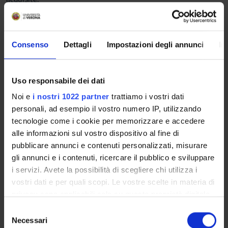
Prerequisiti e nozioni di base
Conoscenza di base del diritto commerciale e del diritto
Consenso
Dettagli
Impostazioni degli annunci
In
privato
Programma
Uso responsabile dei dati
1. Principi generali sulla corretta organizzazione dell'impresa.
Noi e
i nostri 1022 partner
trattiamo i vostri dati
2. La crisi d'impresa. Nozione e inquadramento del Codice della
personali, ad esempio il vostro numero IP, utilizzando
crisi dell'impresa e dell'insolvenza.
tecnologie come i cookie per memorizzare e accedere
3. La composizione negoziata della crisi
alle informazioni sul vostro dispositivo al fine di
4. La liquidazione giudiziale
pubblicare annunci e contenuti personalizzati, misurare
5. Cenni a concordato preventivo e accordi di ristrutturazione;
gli annunci e i contenuti, ricercare il pubblico e sviluppare
ed alle procedure di sovraindebitamento
i servizi. Avete la possibilità di scegliere chi utilizza i
6. Profili di diritto societario della crisi
vostri dati e per quali scopi. Le vostre scelte in materia di
Bibliografia
privacy sono applicabili solo su questa proprietà digitale
in cui avete effettuato le vostre scelte. È possibile
S
modificare o revocare il proprio consenso in qualsiasi
Necessari
e
Vai alla bibliografia