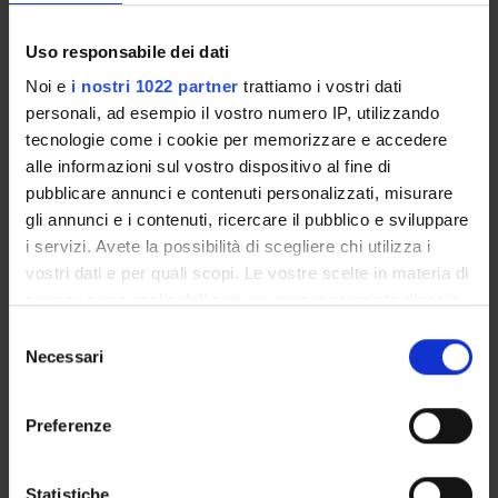
Enrico Polati
Lessons timetable
Uso responsabile dei dati
Noi e
i nostri 1022 partner
trattiamo i vostri dati
personali, ad esempio il vostro numero IP, utilizzando
tecnologie come i cookie per memorizzare e accedere
MEDICINA BASATA SULLE
alle informazioni sul vostro dispositivo al fine di
EVIDENZE
pubblicare annunci e contenuti personalizzati, misurare
gli annunci e i contenuti, ricercare il pubblico e sviluppare
Credits
i servizi. Avete la possibilità di scegliere chi utilizza i
1
vostri dati e per quali scopi. Le vostre scelte in materia di
Period
privacy sono applicabili solo su questa proprietà digitale
LMSIO 2° ANNO 2° Semestre
in cui avete effettuato le vostre scelte. È possibile
S
modificare o revocare il proprio consenso in qualsiasi
Necessari
e
Academic staff
momento dalla Dichiarazione sui cookie o facendo clic
l
Simonetta Friso
sull'icona di attivazione della privacy.
e
Preferenze
z
Lessons timetable
Con il tuo consenso, vorremmo anche:
i
raccogliere informazioni sulla tua posizione
o
Statistiche