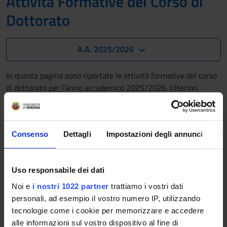
Attività Formative del Corso di
Dottorato
A.A. 2025/2026
In questa pagina sono riportate le attività formative del corso
di dottorato per l'anno accademico 2025/2026. Ulteriori
attività verranno aggiunte durante l'anno. Ti invitiamo a
verificare regolarmente la presenza di aggiornamenti!
Istruzioni per i docenti: gestione delle lezioni
Consenso
Dettagli
Impostazioni degli annunci
In
Elementi organizzativi del sistema trapianti. Principi
Uso responsabile dei dati
etici, indicazioni al trapianto di fegato e Transplant
Oncology
Noi e
i nostri 1022 partner
trattiamo i vostri dati
personali, ad esempio il vostro numero IP, utilizzando
Crediti:
0.5
tecnologie come i cookie per memorizzare e accedere
Lingua di erogazione:
Italiano
alle informazioni sul vostro dispositivo al fine di