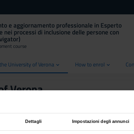
nto e aggiornamento professionale in Esperto
 e nei processi di inclusione delle persone con
avigator)
pment course
the University of Verona
How to enrol
Con
cur
 of Verona
Back to the study pla
Dettagli
Impostazioni degli annunci
i ricerca (2021/2022)