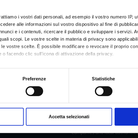
Credits
rattiamo i vostri dati personali, ad esempio il vostro numero IP, 
2
dere alle informazioni sul vostro dispositivo al fine di pubblica
nunci e i contenuti, ricercare il pubblico e sviluppare i servizi. A
r quali scopi. Le vostre scelte in materia di privacy sono applicabi
to le vostre scelte. È possibile modificare o revocare il proprio 
 o facendo clic sull'icona di attivazione della privacy.
mo anche:
Services and Faq
oni sulla tua posizione geografica, con un'approssimazione di qu
Preferenze
Statistiche
spositivo, scansionandolo attivamente alla ricerca di caratteristich
Prospective students
aborati i tuoi dati personali e imposta le tue preferenze nella
s
me
Students
consenso in qualsiasi momento dalla Dichiarazione sui cookie.
Accetta selezionati
he University of Verona
Graduates
nalizzare contenuti ed annunci, per fornire funzionalità dei socia
inoltre informazioni sul modo in cui utilizzi il nostro sito con i n
Companies and local authoritie
icità e social media, i quali potrebbero combinarle con altre inform