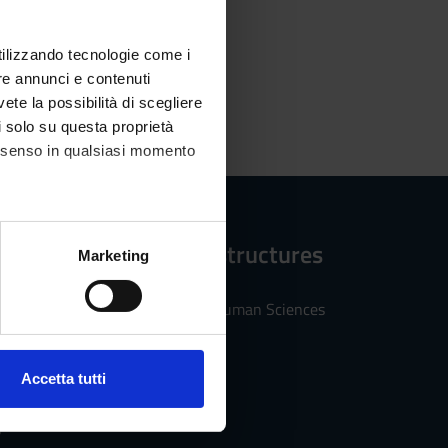
utilizzando tecnologie come i
re annunci e contenuti
vete la possibilità di scegliere
li solo su questa proprietà
consenso in qualsiasi momento
Reference structures
alche metro,
Marketing
e specifiche (impronte
Department of Human Sciences
ezione dettagli
. Puoi
Accetta tutti
l media e per analizzare il
ostri partner che si occupano
s
azioni che hai fornito loro o