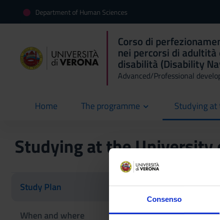
Department of Human Sciences
Corso di perfezioname
nei percorsi di adultità
disabilità (Disability N
Advanced/Professional develo
Home
The programme
Studying at 
current
Studying at the University
Study Plan
Consenso
Tecniche d
When and where