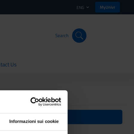
MyUnivr
ENG
Search
tact Us
rent
n
Informazioni sui cookie