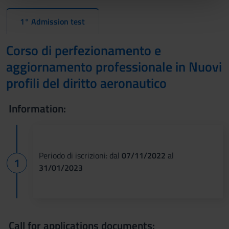
pubblicità e social media, i quali potrebbero combinarle
1° Admission test
con altre informazioni che hai fornito loro o che hanno
raccolto dal tuo utilizzo dei loro servizi.
Corso di perfezionamento e
aggiornamento professionale in Nuovi
profili del diritto aeronautico
Information:
Periodo di iscrizioni: dal
07/11/2022
al
31/01/2023
Call for applications documents: