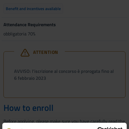
Benefit and incentives available
Attendance Requirements
obbligatoria 70%
ATTENTION
AVVISO: l'iscrizione al concorso è prorogata fino al
6 febbraio 2023
How to enroll
Before applying, please make sure you have carefully read the
Call for applications (Bando di ammissione).