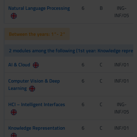
Natural Language Processing
6
B
ING-
INF/05
Between the years: 1°- 2°
2 modules among the following (1st year: Knowledge represent
AI & Cloud
6
C
INF/01
Computer Vision & Deep
6
C
INF/01
Learning
HCI – Intelligent Interfaces
6
C
ING-
INF/05
Knowledge Representation
6
C
INF/01