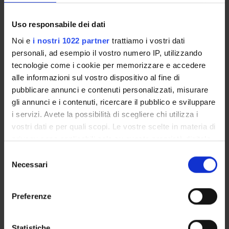
Constitutional Law of new
6
C
IUS/08
technologies
Uso responsabile dei dati
Noi e
i nostri 1022 partner
trattiamo i vostri dati
Cybercrime
6
C
IUS/17
personali, ad esempio il vostro numero IP, utilizzando
tecnologie come i cookie per memorizzare e accedere
Intellectual property law
6
C
IUS/04
alle informazioni sul vostro dispositivo al fine di
pubblicare annunci e contenuti personalizzati, misurare
gli annunci e i contenuti, ricercare il pubblico e sviluppare
Private Law of new
6
C
IUS/01
i servizi. Avete la possibilità di scegliere chi utilizza i
technologies
vostri dati e per quali scopi. Le vostre scelte in materia di
privacy sono applicabili solo su questa proprietà digitale
2° Year activated in the A.Y. 2025/2026
in cui avete effettuato le vostre scelte. È possibile
S
modificare o revocare il proprio consenso in qualsiasi
Necessari
e
MODULES
CREDITS
TAF
SSD
momento dalla Dichiarazione sui cookie o facendo clic
l
sull'icona di attivazione della privacy.
e
Explainable AI
6
C
INF/01
Preferenze
z
Con il tuo consenso, vorremmo anche:
i
Final exam
18
E
-
raccogliere informazioni sulla tua posizione
o
Statistiche