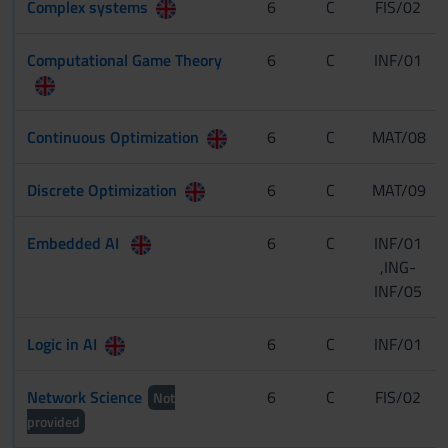
Complex systems
6
C
FIS/02
Computational Game Theory
6
C
INF/01
Continuous Optimization
6
C
MAT/08
Discrete Optimization
6
C
MAT/09
Embedded AI
6
C
INF/01
,ING-
INF/05
Logic in AI
6
C
INF/01
Network Science
6
C
FIS/02
Not
provided