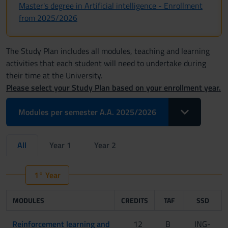
Master's degree in Artificial intelligence - Enrollment
from 2025/2026
The Study Plan includes all modules, teaching and learning
activities that each student will need to undertake during
their time at the University.
Please select your Study Plan based on your enrollment year.
Toggle Dropdo
Modules per semester A.A. 2025/2026
All
Year 1
Year 2
1° Year
MODULES
CREDITS
TAF
SSD
Reinforcement learning and
12
B
ING-