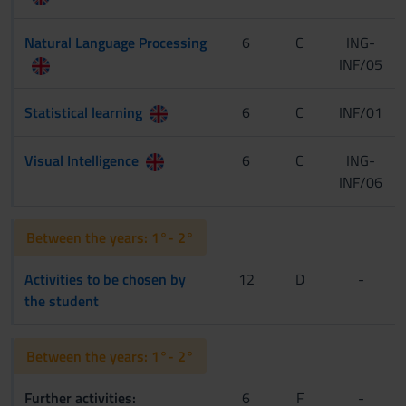
Natural Language Processing
6
C
ING-
INF/05
Statistical learning
6
C
INF/01
Visual Intelligence
6
C
ING-
INF/06
Between the years: 1°- 2°
Activities to be chosen by
12
D
-
the student
Between the years: 1°- 2°
Further activities:
6
F
-