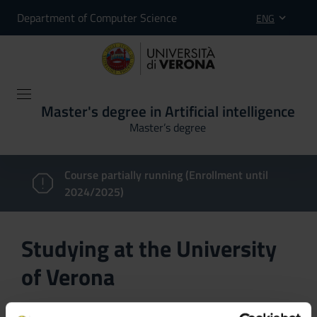
Department of Computer Science
ENG
Master's degree in Artificial intelligence
Master’s degree
Course partially running (Enrollment until
2024/2025)
Studying at the University
of Verona
Here you can find information on the organisational