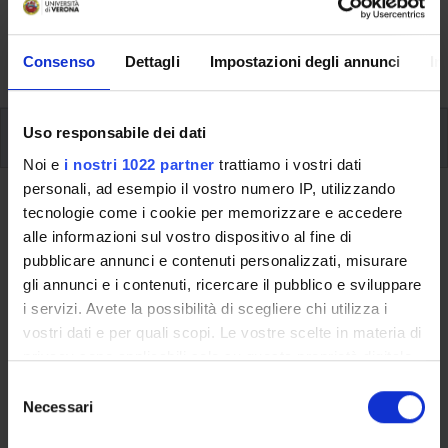
aspects of the Programme, lecture timetables, learning
activities and useful contact details for your time at the
University, from enrolment to graduation.
Consenso
Dettagli
Impostazioni degli annunci
In
Modules
Uso responsabile dei dati
Noi e
i nostri 1022 partner
trattiamo i vostri dati
personali, ad esempio il vostro numero IP, utilizzando
Back to the study plan
tecnologie come i cookie per memorizzare e accedere
alle informazioni sul vostro dispositivo al fine di
Back to the modules per semester
pubblicare annunci e contenuti personalizzati, misurare
gli annunci e i contenuti, ricercare il pubblico e sviluppare
Statistical Models
i servizi. Avete la possibilità di scegliere chi utilizza i
vostri dati e per quali scopi. Le vostre scelte in materia di
Teaching code
Credits
privacy sono applicabili solo su questa proprietà digitale
4S010693
6
in cui avete effettuato le vostre scelte. È possibile
S
modificare o revocare il proprio consenso in qualsiasi
Necessari
e
The course is given by
Statistical models for Data Science
momento dalla Dichiarazione sui cookie o facendo clic
l
(2024/2025) - Master's degree in Data Science