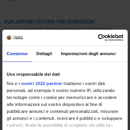
EVALUATION CRITERIA FOR ADMISSION :
Solo al superamento del numero massimo. Valutazione
Curriculum Vitae e titoli.
L’eventuale selezione in caso di esubero delle domande
rispetto al numero massimo previsto di 40 unità, sarà
Consenso
Dettagli
Impostazioni degli annunci
In
effettuata mediante apposita graduatoria formulata sulla
base della valutazione del Curriculum Vitae e titoli; a parità di
merito si terrà conto della data di presentazione della
Uso responsabile dei dati
domanda.
Noi e
i nostri 1022 partner
trattiamo i vostri dati
Se le richieste di ammissione non superano il numero di 40, si
personali, ad esempio il vostro numero IP, utilizzando
intendono tutte accettate.
tecnologie come i cookie per memorizzare e accedere
alle informazioni sul vostro dispositivo al fine di
pubblicare annunci e contenuti personalizzati, misurare
BENEFIT AND INCENTIVES
gli annunci e i contenuti, ricercare il pubblico e sviluppare
i servizi. Avete la possibilità di scegliere chi utilizza i