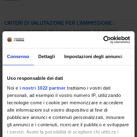
CRITERI DI VALUTAZIONE PER L'AMMISSIONE :
Solo al superamento del numero massimo. Valutazione
Curriculum Vitae e titoli.
L’eventuale selezione in caso di esubero delle domande
rispetto al numero massimo previsto di 40 unità, sarà
Consenso
Dettagli
Impostazioni degli annunci
In
effettuata mediante apposita graduatoria formulata sulla
base della valutazione del Curriculum Vitae e titoli; a parità di
merito si terrà conto della data di presentazione della
Uso responsabile dei dati
domanda.
Noi e
i nostri 1022 partner
trattiamo i vostri dati
Se le richieste di ammissione non superano il numero di 40, si
personali, ad esempio il vostro numero IP, utilizzando
intendono tutte accettate.
tecnologie come i cookie per memorizzare e accedere
alle informazioni sul vostro dispositivo al fine di
pubblicare annunci e contenuti personalizzati, misurare
INCENTIVI E AGEVOLAZIONI
gli annunci e i contenuti, ricercare il pubblico e sviluppare
i servizi. Avete la possibilità di scegliere chi utilizza i