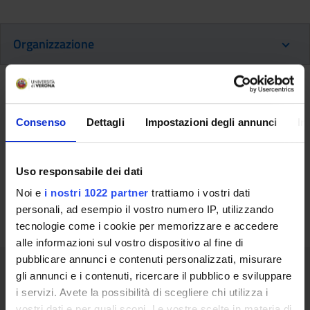
Organizzazione
Organi di governo
Consenso
Dettagli
Impostazioni degli annunci
In
Comitato Tecnico del Corso di Formazione
continua La proprietà delle figure e le
Uso responsabile dei dati
trasformazioni geometriche
Presidente: Girelli Claudio
Noi e
i nostri 1022 partner
trattiamo i vostri dati
personali, ad esempio il vostro numero IP, utilizzando
tecnologie come i cookie per memorizzare e accedere
alle informazioni sul vostro dispositivo al fine di
pubblicare annunci e contenuti personalizzati, misurare
Contatti per la didattica
gli annunci e i contenuti, ricercare il pubblico e sviluppare
i servizi. Avete la possibilità di scegliere chi utilizza i
vostri dati e per quali scopi. Le vostre scelte in materia di