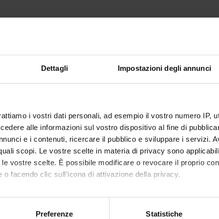
Dettagli
Impostazioni degli annunci
rattiamo i vostri dati personali, ad esempio il vostro numero IP, 
dere alle informazioni sul vostro dispositivo al fine di pubblica
nunci e i contenuti, ricercare il pubblico e sviluppare i servizi. A
r quali scopi. Le vostre scelte in materia di privacy sono applicabi
to le vostre scelte. È possibile modificare o revocare il proprio 
 o facendo clic sull'icona di attivazione della privacy.
mo anche:
oni sulla tua posizione geografica, con un'approssimazione di qu
Preferenze
Statistiche