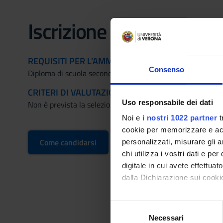
Iscrizione al Corso
REQUISITI PER L’AMMISSIONE :
Consenso
Diploma di scuola secondaria superiore.
CRITERI DI VALUTAZIONE PER L'AMMISSIONE :
Uso responsabile dei dati
Non è prevista la selezione dei candidati.
Noi e
i nostri 1022 partner
t
cookie per memorizzare e acce
Come candidarsi
personalizzati, misurare gli an
chi utilizza i vostri dati e pe
digitale in cui avete effettua
dalla Dichiarazione sui cookie
Con il tuo consenso, vorrem
S
raccogliere informazi
Necessari
e