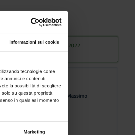
Informazioni sui cookie
Bando di ammissione 2021/2022
Ora disponibile per il consulto
utilizzando tecnologie come i
POSTI DISPONIBILI :
re annunci e contenuti
9
Minimo
vete la possibilità di scegliere
li solo su questa proprietà
Non È Previsto Un Numero Massimo
consenso in qualsiasi momento
Uditori No
QUOTA ISCRIZIONE:
alche metro,
96€
Marketing