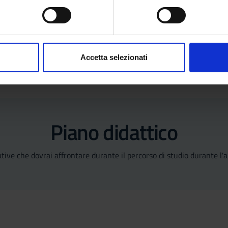
spositivo, scansionandolo attivamente alla ricerca di caratteristich
aborati i tuoi dati personali e imposta le tue preferenze nella
s
consenso in qualsiasi momento dalla Dichiarazione sui cookie.
Accetta selezionati
nalizzare contenuti ed annunci, per fornire funzionalità dei socia
inoltre informazioni sul modo in cui utilizzi il nostro sito con i n
icità e social media, i quali potrebbero combinarle con altre inform
lizzo dei loro servizi.
Piano didattico
mative che dovrai affrontare durante il percorso di studio durante