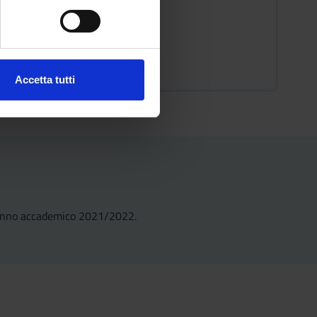
e specifiche (impronte
Tasse e Contributi
ezione dettagli
. Puoi
SCADENZA ISCRIZIONE:
3 Marzo 2022
Accetta tutti
l media e per analizzare il
ostri partner che si occupano
azioni che hai fornito loro o
 l'anno accademico 2021/2022.