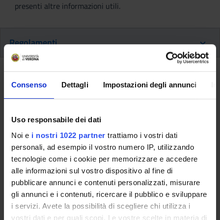
presenti altre informazioni utili.
Regolamenti
Regolamento e linee guida
Consenso
Dettagli
Impostazioni degli annunci
In
Regolamento Master, Corsi di
perfezionamento e aggiornamento
Uso responsabile dei dati
professionale e Corsi di formazione
Noi e
i nostri 1022 partner
trattiamo i vostri dati
continua/lifelong learning e linee guida
personali, ad esempio il vostro numero IP, utilizzando
2022/2023
tecnologie come i cookie per memorizzare e accedere
Link
alle informazioni sul vostro dispositivo al fine di
pubblicare annunci e contenuti personalizzati, misurare
gli annunci e i contenuti, ricercare il pubblico e sviluppare
Altri Regolamenti
i servizi. Avete la possibilità di scegliere chi utilizza i
vostri dati e per quali scopi. Le vostre scelte in materia di