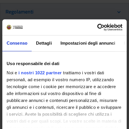
Regolamenti
Regolamento e linee guida
Consenso
Dettagli
Impostazioni degli annunci
In
Regolamento Master, Corsi di
perfezionamento e aggiornamento
professionale e Corsi di formazione
Uso responsabile dei dati
continua/lifelong learning e linee guida
Noi e
i nostri 1022 partner
trattiamo i vostri dati
2022/2023
personali, ad esempio il vostro numero IP, utilizzando
Link
tecnologie come i cookie per memorizzare e accedere
alle informazioni sul vostro dispositivo al fine di
pubblicare annunci e contenuti personalizzati, misurare
Altri Regolamenti
gli annunci e i contenuti, ricercare il pubblico e sviluppare
i servizi. Avete la possibilità di scegliere chi utilizza i
vostri dati e per quali scopi. Le vostre scelte in materia di
Regolamento sulla contribuzione
privacy sono applicabili solo su questa proprietà digitale