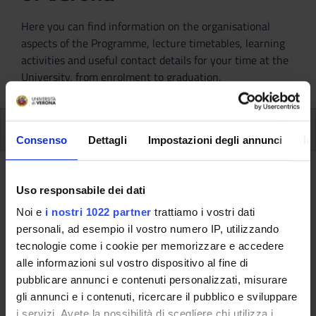
Here you can find information on the organisational
aspects of the Programme, lecture timetables, learning
activities and useful contact details for your time at the
University, from enrolment to graduation.
Additional learning activities
Consenso
Dettagli
Impostazioni degli annunci
In
Ritorna a ulteriori attività formative
Uso responsabile dei dati
German B2 level (2024/2025)
Noi e
i nostri 1022 partner
trattiamo i vostri dati
personali, ad esempio il vostro numero IP, utilizzando
Teaching code
Teacher
tecnologie come i cookie per memorizzare e accedere
4S003514
Not yet assigned
alle informazioni sul vostro dispositivo al fine di
pubblicare annunci e contenuti personalizzati, misurare
Credits
Language
gli annunci e i contenuti, ricercare il pubblico e sviluppare
4
Italian
i servizi. Avete la possibilità di scegliere chi utilizza i