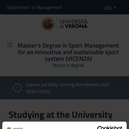
Department of Management
ENG
Master's Degree in Sport Management
for an innovative and sustainable sport
system (VICENZA)
Master’s degree
Course partially running (Enrollment until
2024/2025)
Studying at the University
of Verona