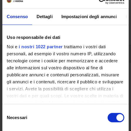
Here you can find information on the organisational
Consenso
Dettagli
Impostazioni degli annunci
In
aspects of the Programme, lecture timetables, learning
activities and useful contact details for your time at the
University, from enrolment to graduation.
Uso responsabile dei dati
Noi e
i nostri 1022 partner
trattiamo i vostri dati
Additional learning activities
personali, ad esempio il vostro numero IP, utilizzando
tecnologie come i cookie per memorizzare e accedere
alle informazioni sul vostro dispositivo al fine di
Ritorna a ulteriori attività formative
pubblicare annunci e contenuti personalizzati, misurare
gli annunci e i contenuti, ricercare il pubblico e sviluppare
Programming in SAS
i servizi. Avete la possibilità di scegliere chi utilizza i
vostri dati e per quali scopi. Le vostre scelte in materia di
Teaching code
Credits
privacy sono applicabili solo su questa proprietà digitale
4S013368
3
in cui avete effettuato le vostre scelte. È possibile
S
modificare o revocare il proprio consenso in qualsiasi
The course is given by
Programming in SAS
(2024/2025) -
Necessari
e
momento dalla Dichiarazione sui cookie o facendo clic
Master’s degree in Banking and Finance
l
sull'icona di attivazione della privacy.