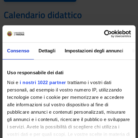
Calendario didattico
A.A. 2025/2026
Il calendario didattico indica i periodi di svolgimento delle
Consenso
Dettagli
Impostazioni degli annunci
In
attività formative, di sessioni d'esami, di laurea e di chiusura
per le festività.
Uso responsabile dei dati
Definizione dei periodi di lezione
Noi e
i nostri 1022 partner
trattiamo i vostri dati
PERIODO
DAL
AL
personali, ad esempio il vostro numero IP, utilizzando
tecnologie come i cookie per memorizzare e accedere
Corsi Annuali LM-6
13 ott
19 giu
alle informazioni sul vostro dispositivo al fine di
2025
2026
pubblicare annunci e contenuti personalizzati, misurare
gli annunci e i contenuti, ricercare il pubblico e sviluppare
i servizi. Avete la possibilità di scegliere chi utilizza i
Primo semestre LM-6
13 ott
16 gen
vostri dati e per quali scopi. Le vostre scelte in materia di
2025
2026