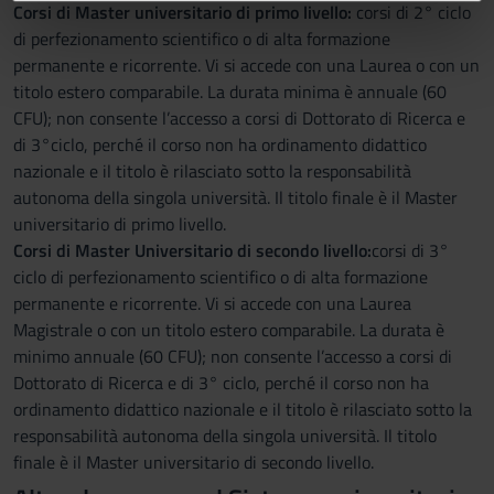
Corsi di Master universitario di primo livello:
corsi di 2° ciclo
informazioni sul modo in cui utilizzi il nostro sito con i
di perfezionamento scientifico o di alta formazione
nostri partner che si occupano di analisi dei dati web,
permanente e ricorrente. Vi si accede con una Laurea o con un
pubblicità e social media, i quali potrebbero combinarle
titolo estero comparabile. La durata minima è annuale (60
con altre informazioni che hai fornito loro o che hanno
CFU); non consente l’accesso a corsi di Dottorato di Ricerca e
raccolto dal tuo utilizzo dei loro servizi.
di 3°ciclo, perché il corso non ha ordinamento didattico
nazionale e il titolo è rilasciato sotto la responsabilità
autonoma della singola università. Il titolo finale è il Master
universitario di primo livello.
Corsi di Master Universitario di secondo livello:
corsi di 3°
ciclo di perfezionamento scientifico o di alta formazione
permanente e ricorrente. Vi si accede con una Laurea
Magistrale o con un titolo estero comparabile. La durata è
minimo annuale (60 CFU); non consente l’accesso a corsi di
Dottorato di Ricerca e di 3° ciclo, perché il corso non ha
ordinamento didattico nazionale e il titolo è rilasciato sotto la
responsabilità autonoma della singola università. Il titolo
finale è il Master universitario di secondo livello.