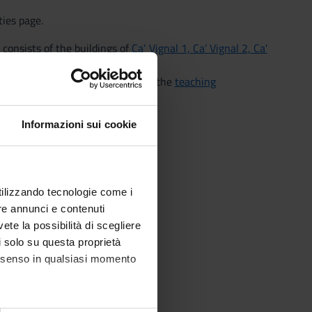
ties page.
 consists of the buildings of
Ca‘ Vignal 1, Ca’ Vignal 2, Ca'
e practical exercises take place in the
teaching
Informazioni sui cookie
utilizzando tecnologie come i
re annunci e contenuti
vete la possibilità di scegliere
li solo su questa proprietà
consenso in qualsiasi momento