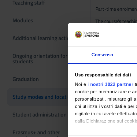
Teaching staff
Part-time enrolment
Modules
The course's teachin
Vignal 3 and Pirami
Lectures are held i
Additional learning activities
laboratories
dedicat
Ongoing orientation for
Consenso
students
Uso responsabile dei dati
Graduation
Noi e
i nostri 1022 partner
t
cookie per memorizzare e acce
Study modes and locations
personalizzati, misurare gli an
chi utilizza i vostri dati e pe
Student administration
digitale in cui avete effettua
dalla Dichiarazione sui cookie
Erasmus+ and other
Con il tuo consenso, vorrem