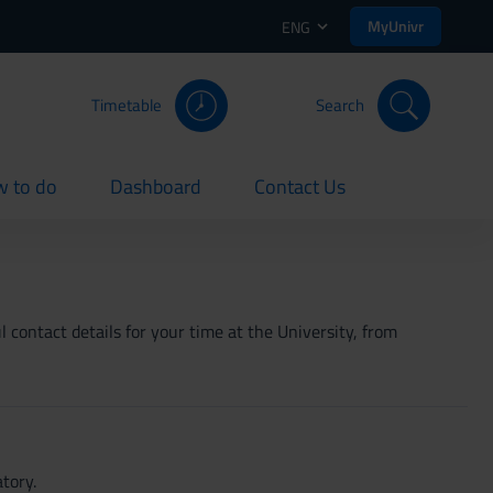
MyUnivr
ENG
Timetable
Search
 to do
Dashboard
Contact Us
rent
current
current
 contact details for your time at the University, from
tory.