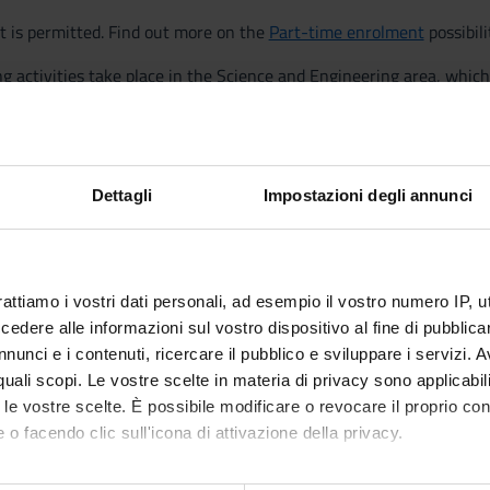
 is permitted. Find out more on the
Part-time enrolment
possibili
g activities take place in the Science and Engineering area, which
d
e, located in the Borgo Roma campus.
n the
classrooms
of
Ca‘ Vignal 1, Ca’ Vignal 2 and Ca' Vignal 3
, whil
ed to the various activities.
Dettagli
Impostazioni degli annunci
rattiamo i vostri dati personali, ad esempio il vostro numero IP, 
dere alle informazioni sul vostro dispositivo al fine di pubblica
nunci e i contenuti, ricercare il pubblico e sviluppare i servizi. A
r quali scopi. Le vostre scelte in materia di privacy sono applicabi
to le vostre scelte. È possibile modificare o revocare il proprio 
 o facendo clic sull'icona di attivazione della privacy.
mo anche: