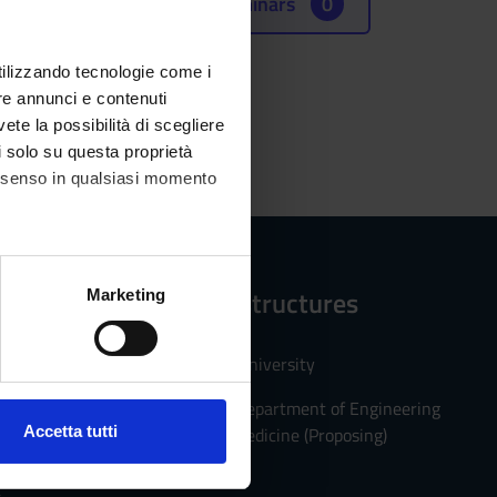
Seminars
0
utilizzando tecnologie come i
re annunci e contenuti
vete la possibilità di scegliere
li solo su questa proprietà
consenso in qualsiasi momento
alche metro,
Reference structures
Marketing
e specifiche (impronte
PhD Schools of University
ezione dettagli
. Puoi
Department of Department of Engineering
Accetta tutti
for Innovation Medicine (Proposing)
l media e per analizzare il
ostri partner che si occupano