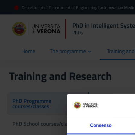
Department of Department of Engineering for Innovation Medic
PhD in Intelligent Sys
PhDs
Home
The programme
Training an
current
Training and Research
PhD Programme
courses/classes
Modeling a
PhD School courses/classes
Consenso
Academic staff