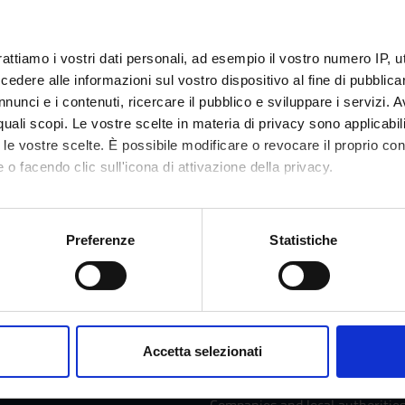
anco Fummi
,
Graziano Pravadelli
Nicola Bombieri
Language
rattiamo i vostri dati personali, ad esempio il vostro numero IP, 
Italian
dere alle informazioni sul vostro dispositivo al fine di pubblica
nunci e i contenuti, ricercare il pubblico e sviluppare i servizi. A
Location
r quali scopi. Le vostre scelte in materia di privacy sono applicabi
VERONA
to le vostre scelte. È possibile modificare o revocare il proprio 
 o facendo clic sull'icona di attivazione della privacy.
mo anche:
oni sulla tua posizione geografica, con un'approssimazione di qu
Services and Faq
Preferenze
Statistiche
spositivo, scansionandolo attivamente alla ricerca di caratteristich
Prospective students
aborati i tuoi dati personali e imposta le tue preferenze nella
s
consenso in qualsiasi momento dalla Dichiarazione sui cookie.
me
Students
Accetta selezionati
 Research
Graduates
nalizzare contenuti ed annunci, per fornire funzionalità dei socia
inoltre informazioni sul modo in cui utilizzi il nostro sito con i n