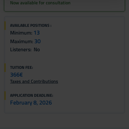
pubblicità e social media, i quali potrebbero combinarle
Now available for consultation
con altre informazioni che hai fornito loro o che hanno
raccolto dal tuo utilizzo dei loro servizi.
AVAILABLE POSITIONS :
13
Minimum:
30
Maximum:
Listeners: No
TUITION FEE:
366€
Taxes and Contributions
APPLICATION DEADLINE:
February 8, 2026