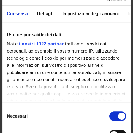
ADDITIONAL QUALIFICATIONS AND REQUIREMENTS FOR
ADMISSION:
Consenso
Dettagli
Impostazioni degli annunci
In
No requirements, but a good knowledge of English is
recommended.
Uso responsabile dei dati
EVALUATION CRITERIA FOR ADMISSION :
Noi e
i nostri 1022 partner
trattiamo i vostri dati
Selection of candidates for CV evaluation only if the
personali, ad esempio il vostro numero IP, utilizzando
maximum number is exceeded.
tecnologie come i cookie per memorizzare e accedere
Candidates will be evaluated based on their degree/diploma
alle informazioni sul vostro dispositivo al fine di
grade:
pubblicare annunci e contenuti personalizzati, misurare
gli annunci e i contenuti, ricercare il pubblico e sviluppare
110L – 110: 20 points;
i servizi. Avete la possibilità di scegliere chi utilizza i
109 – 105: 18 points;
vostri dati e per quali scopi. Le vostre scelte in materia di
104 – 100: 17 points;
privacy sono applicabili solo su questa proprietà digitale
99 – 90: 15 points;
in cui avete effettuato le vostre scelte. È possibile
S
89 – 80: 13 points;
modificare o revocare il proprio consenso in qualsiasi
Necessari
e
79 – 70: 10 points.
momento dalla Dichiarazione sui cookie o facendo clic
l
sull'icona di attivazione della privacy.
In the event of a tie, priority will be given to the older
e