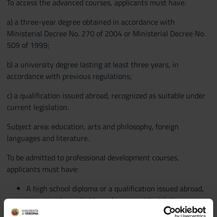
To access the advanced courses, applicants must have:
a) a three-year degree obtained in accordance with
Ministerial Decree No. 270 of 2004 or Ministerial Decree No.
509 of 1999;
b) a university degree lasting at least three years, in
accordance with previous regulations;
c) a qualification issued abroad, recognized as suitable under
current legislation.
Subject area: education, arts and philosophy, foreign
languages and literature.
To be admitted to professional development courses,
applicants must have:
A high school diploma or a qualification issued abroad,
recognized as suitable under current legislation.