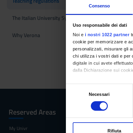
Teaching regulations
learnin
Consenso
2026/2
The Italian University System
Link
Uso responsabile dei dati
Why Verona
Noi e
i nostri 1022 partner
t
Other Rul
cookie per memorizzare e acce
personalizzati, misurare gli an
chi utilizza i vostri dati e pe
Studen
digitale in cui avete effettua
Link
dalla Dichiarazione sui cookie
Con il tuo consenso, vorrem
S
raccogliere informazi
Necessari
e
Identificare il tuo di
l
digitali).
e
Reserved Areas
Menu
Approfondisci come vengono el
z
modificare o ritirare il tuo 
i
My Univr
Home
o
Rifiuta