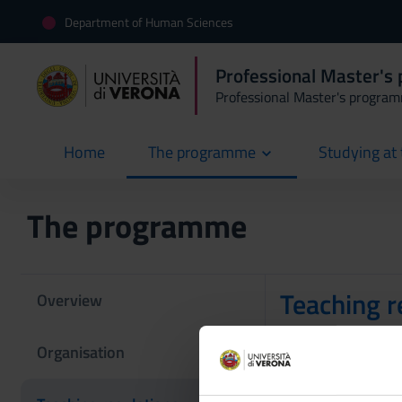
Department of Human Sciences
Professional Master's 
Professional Master's progra
Home
The programme
Studying at 
current
The programme
Teaching r
Overview
Organisation
Teachin
refreshe