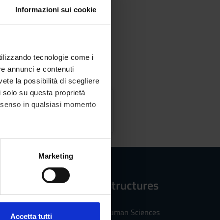
Informazioni sui cookie
utilizzando tecnologie come i
re annunci e contenuti
vete la possibilità di scegliere
li solo su questa proprietà
ics
consenso in qualsiasi momento
alche metro,
Marketing
e specifiche (impronte
Reference structures
ezione dettagli
. Puoi
Department of Human Sciences
Accetta tutti