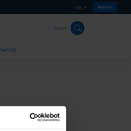
MyUnivr
ENG
Search
tact Us
rent