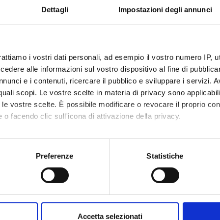
g courses and guidelines
Dettagli
Impostazioni degli annunci
027
rattiamo i vostri dati personali, ad esempio il vostro numero IP, 
es
dere alle informazioni sul vostro dispositivo al fine di pubblica
nunci e i contenuti, ricercare il pubblico e sviluppare i servizi. A
r quali scopi. Le vostre scelte in materia di privacy sono applicabi
t fees regulations
Code of eth
to le vostre scelte. È possibile modificare o revocare il proprio 
Link
 o facendo clic sull'icona di attivazione della privacy.
mo anche:
oni sulla tua posizione geografica, con un'approssimazione di qu
Preferenze
Statistiche
spositivo, scansionandolo attivamente alla ricerca di caratteristich
Services and Faq
aborati i tuoi dati personali e imposta le tue preferenze nella
s
consenso in qualsiasi momento dalla Dichiarazione sui cookie.
Prospective students
Accetta selezionati