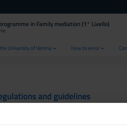
programme in Family mediation (1° Livello)
mme
the University of Verona
How to enrol
Con
cur
egulations and guidelines
g regulations for Masters, Advanced and
r courses and Continuing training / lifelong