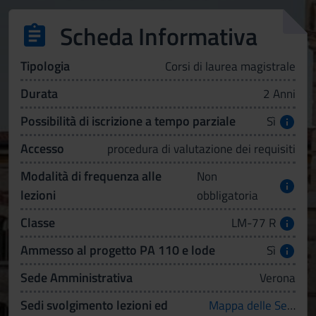
Scheda Informativa
Tipologia
Corsi di laurea magistrale
Durata
2 Anni
Possibilità di iscrizione a tempo parziale
Sì
Accesso
procedura di valutazione dei requisiti
Modalità di frequenza alle
Non
lezioni
obbligatoria
Classe
LM-77 R
Ammesso al progetto PA 110 e lode
Sì
Sede Amministrativa
Verona
Sedi svolgimento lezioni ed
Mappa delle Sedi