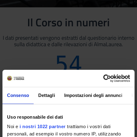
Il Corso in numeri
I dati presentati vengono estratti dal questionario interno
sulla didattica e dalle rilevazioni di AlmaLaurea.
54
Rapporto componente studentesca/personale
docente
(2023/2024)
Consenso
Dettagli
Impostazioni degli annunci
In
94
%
Uso responsabile dei dati
Noi e
i nostri 1022 partner
trattiamo i vostri dati
Soddisfazione del percorso di formazione
(2023)
personali, ad esempio il vostro numero IP, utilizzando