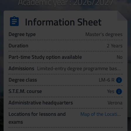
Academic year : 2026/2027
Information Sheet
Degree type
Master's degrees
Duration
2 Years
Part-time Study option available
No
Admissions
Limited-entry degree programme based on qualifications
Degree class
LM-6 R
S.T.E.M. course
Yes
Administrative headquarters
Verona
Locations for lessons and
Map of the Locations
exams