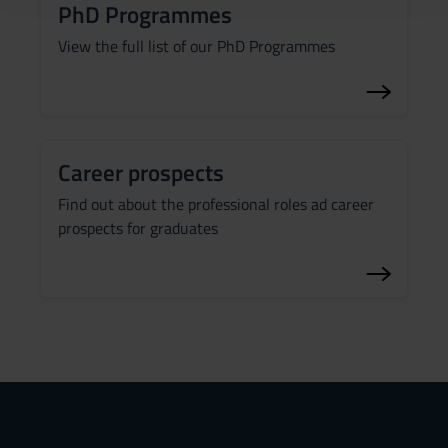
PhD Programmes
raccolto dal tuo utilizzo dei loro servizi.
View the full list of our PhD Programmes
Career prospects
Find out about the professional roles ad career
prospects for graduates