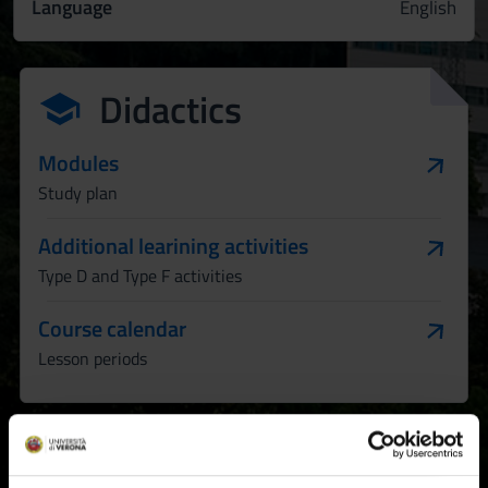
Language
English
Didactics
Modules
Study plan
Additional learining activities
Type D and Type F activities
Course calendar
Lesson periods
Find out more
How to apply