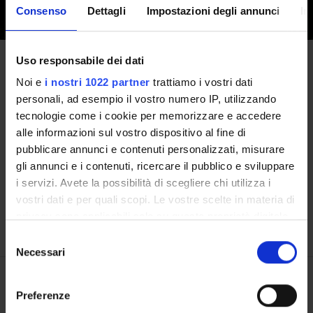
Consenso
Dettagli
Impostazioni degli annunci
In
Uso responsabile dei dati
Facts and figures
Noi e
i nostri 1022 partner
trattiamo i vostri dati
personali, ad esempio il vostro numero IP, utilizzando
This data was derived from Student Survey
tecnologie come i cookie per memorizzare e accedere
questionnaires and the AlmaLaurea surveys.
alle informazioni sul vostro dispositivo al fine di
1
pubblicare annunci e contenuti personalizzati, misurare
gli annunci e i contenuti, ricercare il pubblico e sviluppare
i servizi. Avete la possibilità di scegliere chi utilizza i
vostri dati e per quali scopi. Le vostre scelte in materia di
Student/teaching staff ratio
(2023/2024)
privacy sono applicabili solo su questa proprietà digitale
in cui avete effettuato le vostre scelte. È possibile
S
modificare o revocare il proprio consenso in qualsiasi
Necessari
e
momento dalla Dichiarazione sui cookie o facendo clic
l
Career prospects
sull'icona di attivazione della privacy.
e
Preferenze
z