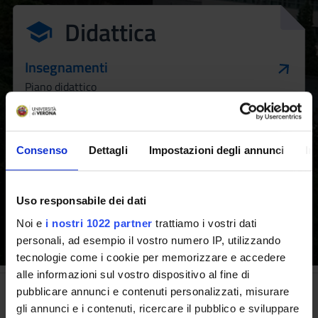
Didattica
Insegnamenti
Piano didattico
Calendario didattico
Periodi di lezione
Consenso
Dettagli
Impostazioni degli annunci
In
Uso responsabile dei dati
Scopri il Corso
Scopri come iscriverti
Noi e
i nostri 1022 partner
trattiamo i vostri dati
personali, ad esempio il vostro numero IP, utilizzando
tecnologie come i cookie per memorizzare e accedere
alle informazioni sul vostro dispositivo al fine di
pubblicare annunci e contenuti personalizzati, misurare
Le prospettive
gli annunci e i contenuti, ricercare il pubblico e sviluppare