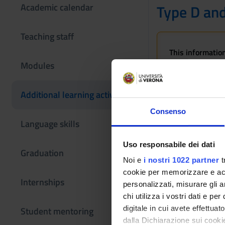
Academic calendar
Type D and
Teaching staff
This information
If you are a new
Modules
Combined Bachel
Additional learning activities
Consenso
Modules not yet
Language skills
Uso responsabile dei dati
Graduation
Noi e
i nostri 1022 partner
t
cookie per memorizzare e acce
Internships
personalizzati, misurare gli an
chi utilizza i vostri dati e pe
digitale in cui avete effettua
Student mentoring
dalla Dichiarazione sui cookie