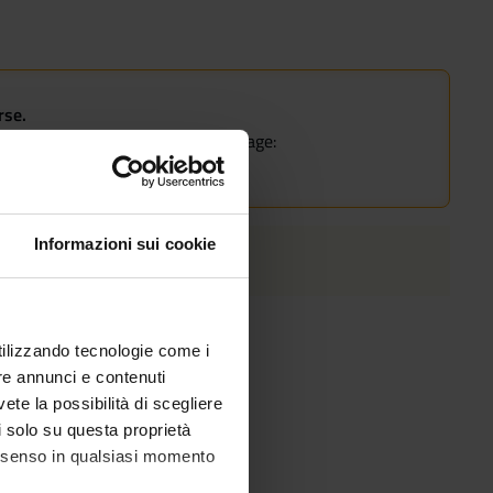
rse.
he course of study on the course page:
Informazioni sui cookie
utilizzando tecnologie come i
re annunci e contenuti
vete la possibilità di scegliere
li solo su questa proprietà
consenso in qualsiasi momento