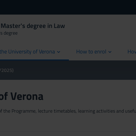
 Master's degree in Law
's degree
the University of Verona
How to enrol
How
cur
4/2025)
 of Verona
 the Programme, lecture timetables, learning activities and useful