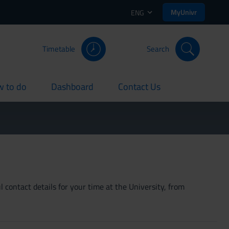
MyUnivr
ENG
Timetable
Search
 to do
Dashboard
Contact Us
rent
current
current
 contact details for your time at the University, from