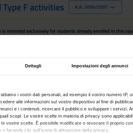
 Type F activities
A.A. 2006/2007
 is intended exclusively for students already enrolled in this cou
 student interested in enrolling, you can find information about t
or's + Master's degree in Law - Enrollment from 2025/2026
Dettagli
Impostazioni degli annunci
 included
rattiamo i vostri dati personali, ad esempio il vostro numero IP, 
dere alle informazioni sul vostro dispositivo al fine di pubblica
nunci e i contenuti, ricercare il pubblico e sviluppare i servizi. A
r quali scopi. Le vostre scelte in materia di privacy sono applicabi
to le vostre scelte. È possibile modificare o revocare il proprio 
 o facendo clic sull'icona di attivazione della privacy.