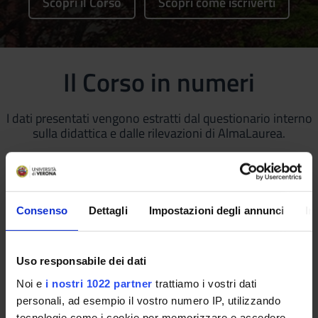
Scopri il Corso
Scopri come iscriverti
Il Corso in numeri
I dati presentati vengono estratti dal questionario interno
sulla didattica e dalle rilevazioni di AlmaLaurea.
40
Consenso
Dettagli
Impostazioni degli annunci
In
Rapporto componente studentesca/personale
docente
(2023/2024)
83
%
Uso responsabile dei dati
Noi e
i nostri 1022 partner
trattiamo i vostri dati
personali, ad esempio il vostro numero IP, utilizzando
tecnologie come i cookie per memorizzare e accedere