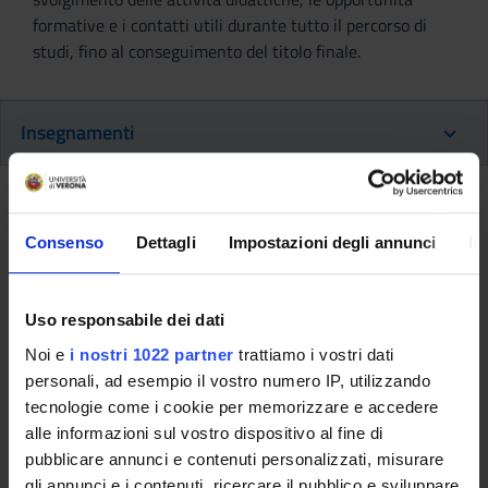
formative e i contatti utili durante tutto il percorso di
studi, fino al conseguimento del titolo finale.
Insegnamenti
Ritorna al piano didattico
Consenso
Dettagli
Impostazioni degli annunci
In
Ritorna agli insegnamenti per periodo
Storia della stampa e dell'editoria
Uso responsabile dei dati
(i) (2013/2014)
Noi e
i nostri 1022 partner
trattiamo i vostri dati
personali, ad esempio il vostro numero IP, utilizzando
Codice insegnamento
Docente
tecnologie come i cookie per memorizzare e accedere
4S000924
Giancarlo Volpato
alle informazioni sul vostro dispositivo al fine di
pubblicare annunci e contenuti personalizzati, misurare
Coordinatore
Crediti
gli annunci e i contenuti, ricercare il pubblico e sviluppare