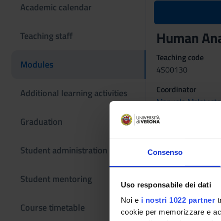
Academic calendar
Human Ana
Teaching staff
Teaching code
Modules
4S00130
Coordinator
Additional learning activities
Manuela Malatesta
Graduation
Language
Italian
Student administration
Period
Consenso
II semestre dal Feb
Student mentoring
Examination
Uso responsabile dei dati
Noi e
i nostri 1022 partner
t
Quiz con risposta a
Course timetable
cookie per memorizzare e acce