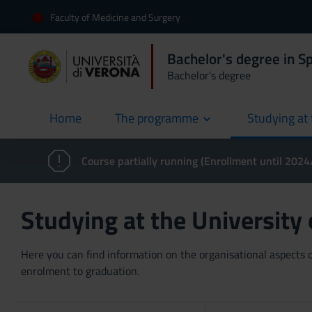
Faculty of Medicine and Surgery
Bachelor's degree in S
Bachelor's degree
Home
The programme
Studying at 
current
Course partially running (Enrollment until 202
Studying at the University
Here you can find information on the organisational aspects of
enrolment to graduation.