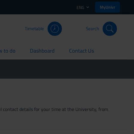
MyUnivr
ENG
Timetable
Search
 to do
Dashboard
Contact Us
rent
current
current
 contact details for your time at the University, from