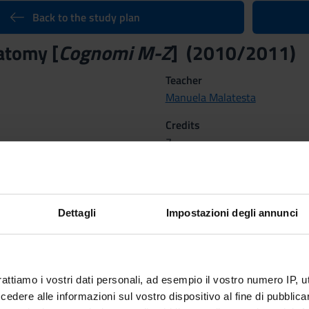
Back to the study plan
tomy [
Cognomi M-Z
] (2010/2011)
Teacher
Manuela Malatesta
Credits
7
Scientific Disciplinary Sector 
BIO/16 - HUMAN ANATOMY
Dettagli
Impostazioni degli annunci
 28, 2011 al Jun 3, 2011.
 Methods
rattiamo i vostri dati personali, ad esempio il vostro numero IP, 
 scelta multipla e domanda aperta
dere alle informazioni sul vostro dispositivo al fine di pubblica