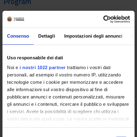
Program
- The marketing concept
- Strategic marketing
- Consumer behaviour
- Marketing research
Consenso
Dettagli
Impostazioni degli annunci
In
- The marketing mix: product, price, place, promotion
REFERENCES
Kerin, Hartley, Pellegrini, Massara, Corsaro, Marketing,
Uso responsabile dei dati
McGraw-Hill, Milano, 2020, 4th edition.
Noi e
i nostri 1022 partner
trattiamo i vostri dati
Attending students:
personali, ad esempio il vostro numero IP, utilizzando
- Chapters 1, 3, 5, 6, 7, 8, 9, 10, 11, 12, 13, 14, 15, 19, 20,
tecnologie come i cookie per memorizzare e accedere
22, 23.
alle informazioni sul vostro dispositivo al fine di
- notes from lectures
pubblicare annunci e contenuti personalizzati, misurare
- slides
gli annunci e i contenuti, ricercare il pubblico e sviluppare
- seminar lectures by industry experts.
i servizi. Avete la possibilità di scegliere chi utilizza i
Non attending students:
vostri dati e per quali scopi. Le vostre scelte in materia di
- Chapters 1, 3, 4, 5, 6, 7, 8, 9, 10, 11, 12, 13, 14, 15, 16, 19,
privacy sono applicabili solo su questa proprietà digitale
20, 21, 22, 23.
in cui avete effettuato le vostre scelte. È possibile
S