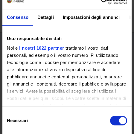
aspects of the Programme, lecture timetables, learning
activities and useful contact details for your time at the
Consenso
Dettagli
Impostazioni degli annunci
In
University, from enrolment to graduation.
Uso responsabile dei dati
Modules
Noi e
i nostri 1022 partner
trattiamo i vostri dati
personali, ad esempio il vostro numero IP, utilizzando
Back to the study plan
tecnologie come i cookie per memorizzare e accedere
alle informazioni sul vostro dispositivo al fine di
German (It will be activated in the
pubblicare annunci e contenuti personalizzati, misurare
A.Y. 2014/2015)
gli annunci e i contenuti, ricercare il pubblico e sviluppare
i servizi. Avete la possibilità di scegliere chi utilizza i
Teaching code
Credits
vostri dati e per quali scopi. Le vostre scelte in materia di
4S00336
6
privacy sono applicabili solo su questa proprietà digitale
in cui avete effettuato le vostre scelte. È possibile
S
Scientific Disciplinary Sector (SSD)
modificare o revocare il proprio consenso in qualsiasi
Necessari
e
L-LIN/14 - LINGUA E TRADUZIONE - LINGUA TEDESCA
momento dalla Dichiarazione sui cookie o facendo clic
l