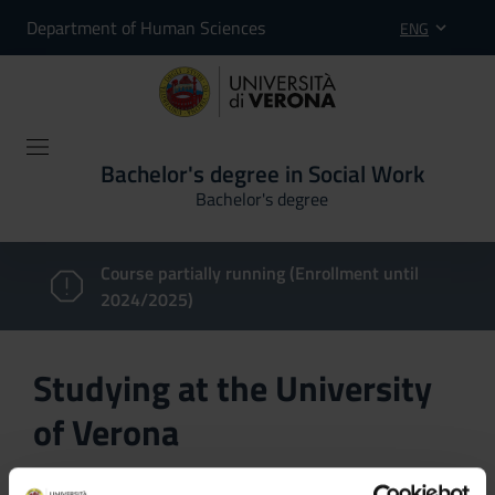
Department of Human Sciences
ENG
Bachelor's degree in Social Work
Bachelor's degree
Course partially running (Enrollment until
2024/2025)
Studying at the University
of Verona
Here you can find information on the organisational