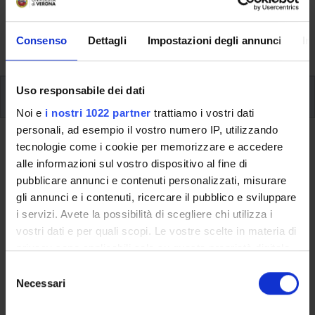
aspects of the Programme, lecture timetables, learning
activities and useful contact details for your time at the
Consenso
Dettagli
Impostazioni degli annunci
In
University, from enrolment to graduation.
Uso responsabile dei dati
Modules
Noi e
i nostri 1022 partner
trattiamo i vostri dati
personali, ad esempio il vostro numero IP, utilizzando
Back to the study plan
tecnologie come i cookie per memorizzare e accedere
alle informazioni sul vostro dispositivo al fine di
Spanish Language (It will be
pubblicare annunci e contenuti personalizzati, misurare
activated in the A.Y. 2014/2015)
gli annunci e i contenuti, ricercare il pubblico e sviluppare
i servizi. Avete la possibilità di scegliere chi utilizza i
Teaching code
Credits
vostri dati e per quali scopi. Le vostre scelte in materia di
4S00325
6
privacy sono applicabili solo su questa proprietà digitale
in cui avete effettuato le vostre scelte. È possibile
S
Scientific Disciplinary Sector (SSD)
modificare o revocare il proprio consenso in qualsiasi
Necessari
e
L-LIN/07 - LINGUA E TRADUZIONE - LINGUA SPAGNOLA
momento dalla Dichiarazione sui cookie o facendo clic
l