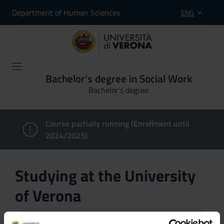
Department of Human Sciences
ENG
Bachelor's degree in Social Work
Bachelor's degree
Course partially running (Enrollment until
2024/2025)
Studying at the University
of Verona
Here you can find information on the organisational