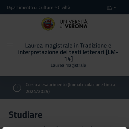
Dipartimento di Culture e Civiltà
ITA
Laurea magistrale in Tradizione e
interpretazione dei testi letterari [LM-
14]
Laurea magistrale
Corso a esaurimento (Immatricolazione fino a
2024/2025)
Studiare
In questa sezione è possibile reperire le informazioni