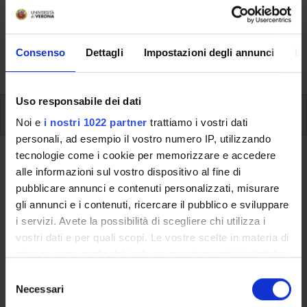
riguardanti l'organizzazione pratica del corso, lo
svolgimento delle attività didattiche, le opportunità
formative e i contatti utili durante tutto il percorso di
Consenso
Dettagli
Impostazioni degli annunci
In
studi, fino al conseguimento del titolo finale.
Uso responsabile dei dati
Ulteriori attività formative
Noi e
i nostri 1022 partner
trattiamo i vostri dati
personali, ad esempio il vostro numero IP, utilizzando
tecnologie come i cookie per memorizzare e accedere
Ritorna a ulteriori attività formative
alle informazioni sul vostro dispositivo al fine di
Summer School internazionale in
pubblicare annunci e contenuti personalizzati, misurare
gli annunci e i contenuti, ricercare il pubblico e sviluppare
Studi danteschi Ravenna-Verona
i servizi. Avete la possibilità di scegliere chi utilizza i
vostri dati e per quali scopi. Le vostre scelte in materia di
Codice insegnamento
Crediti
privacy sono applicabili solo su questa proprietà digitale
4S009371
2
in cui avete effettuato le vostre scelte. È possibile
S
L'insegnamento è mutuato dall'insegnamento
Summer
modificare o revocare il proprio consenso in qualsiasi
Necessari
e
School internazionale in Studi danteschi Ravenna-Verona
momento dalla Dichiarazione sui cookie o facendo clic