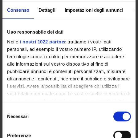
Pianificazione e controllo
9
B
SECS-
Consenso
Dettagli
Impostazioni degli annunci
In
P/07
Uso responsabile dei dati
Ragioneria generale e
9
B
SECS-
applicata
P/07
Noi e
i nostri 1022 partner
trattiamo i vostri dati
personali, ad esempio il vostro numero IP, utilizzando
tecnologie come i cookie per memorizzare e accedere
Scienza delle finanze
9
B
SECS-
alle informazioni sul vostro dispositivo al fine di
P/03
pubblicare annunci e contenuti personalizzati, misurare
gli annunci e i contenuti, ricercare il pubblico e sviluppare
Statistica
9
B
SECS-
i servizi. Avete la possibilità di scegliere chi utilizza i
S/01
vostri dati e per quali scopi. Le vostre scelte in materia di
privacy sono applicabili solo su questa proprietà digitale
3° Anno Attivato nell'A.A. 2021/2022
in cui avete effettuato le vostre scelte. È possibile
S
modificare o revocare il proprio consenso in qualsiasi
Necessari
e
INSEGNAMENTI
CREDITI
TAF
SSD
momento dalla Dichiarazione sui cookie o facendo clic
l
sull'icona di attivazione della privacy.
e
Analisi e copertura dei
6
C
SECS-
Preferenze