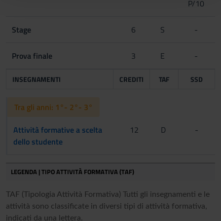
P/10
con altre informazioni che hai fornito loro o che hanno
raccolto dal tuo utilizzo dei loro servizi.
Stage
6
S
-
Prova finale
3
E
-
INSEGNAMENTI
CREDITI
TAF
SSD
Tra gli anni: 1°- 2°- 3°
Attività formative a scelta
12
D
-
dello studente
LEGENDA | TIPO ATTIVITÀ FORMATIVA (TAF)
TAF (Tipologia Attività Formativa) Tutti gli insegnamenti e le
attività sono classificate in diversi tipi di attività formativa,
indicati da una lettera.