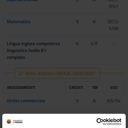
P/01
Matematica
9
A
SECS-
S/06
Lingua inglese competenza
6
E/F
-
linguistica livello B1
completo
2° Anno Attivato nell'A.A. 2020/2021
INSEGNAMENTI
CREDITI
TAF
SSD
Diritto commerciale
9
B
IUS/04
Microeconomia
9
B
SECS-
P/01