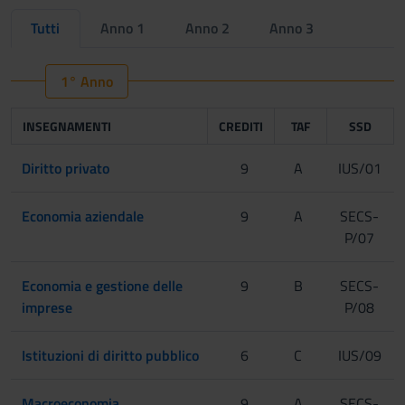
Tutti
Anno 1
Anno 2
Anno 3
1° Anno
INSEGNAMENTI
CREDITI
TAF
SSD
Diritto privato
9
A
IUS/01
Economia aziendale
9
A
SECS-
P/07
Economia e gestione delle
9
B
SECS-
imprese
P/08
Istituzioni di diritto pubblico
6
C
IUS/09
Macroeconomia
9
A
SECS-