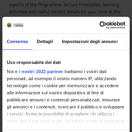
aspects of the Programme, lecture timetables, learning
activities and useful contact details for your time at the
University, from enrolment to graduation.
Additional learning activities
Consenso
Dettagli
Impostazioni degli annunci
In
Type D and Type F activities
Uso responsabile dei dati
Noi e
i nostri 1022 partner
trattiamo i vostri dati
A.A. 2010/2011
personali, ad esempio il vostro numero IP, utilizzando
tecnologie come i cookie per memorizzare e accedere
alle informazioni sul vostro dispositivo al fine di
This information is intended exclusively for students
pubblicare annunci e contenuti personalizzati, misurare
already enrolled in this course.
gli annunci e i contenuti, ricercare il pubblico e sviluppare
If you are a new student interested in enrolling, you
i servizi. Avete la possibilità di scegliere chi utilizza i
can find information about the course of study on the
vostri dati e per quali scopi. Le vostre scelte in materia di
course page:
privacy sono applicabili solo su questa proprietà digitale