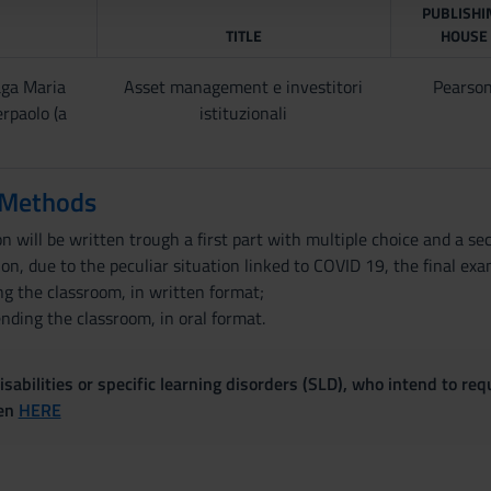
PUBLISHI
TITLE
HOUSE
aga Maria
Asset management e investitori
Pearso
erpaolo (a
istituzionali
 Methods
n will be written trough a first part with multiple choice and a se
n, due to the peculiar situation linked to COVID 19, the final exam
ng the classroom, in written format;
ending the classroom, in oral format.
sabilities or specific learning disorders (SLD), who intend to re
ven
HERE