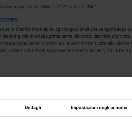
auree magistrali) dal Mar 1, 2021 al Jun 1, 2021.
tcomes
 quello di soffermarsi sulle logiche gestionali che vengono seguite d
 planning. Mentre nella prima parte del corso, dedicata al private b
erizza la consulenza in materia di investimenti rivolta alla clientel
er 3 crediti), ci si focalizza prevalentemente sui servizi di tutela d
G
ice to private clients: the goals to be reached and the different pla
ice versus the rebates based advice.
e Guideliness to be followed in the advisory service: from the "kn
Dettagli
Impostazioni degli annunci
et allocation: putting Markowitz at work.
 allocation.
 evalution: how to map and how to rank them.