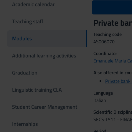
Academic calendar
Private ba
Teaching staff
Teaching code
Modules
4S006070
Coordinator
Additional learning activities
Emanuele Maria Ca
Graduation
Also offered in cou
Private bank
Linguistic training CLA
Language
Italian
Student Career Management
Scientific Discipli
SECS-P/11 - FINA
Internships
Period