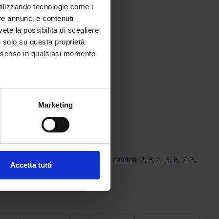
utilizzando tecnologie come i
re annunci e contenuti
vete la possibilità di scegliere
li solo su questa proprietà
consenso in qualsiasi momento
 wealth.
alche metro,
Marketing
e specifiche (impronte
iverd during the lessons.
ezione dettagli
. Puoi
li, II edizione, Pearson, 2019, capitoli: 2, 3, 4, 5, 6, 7, 8,
Accetta tutti
l media e per analizzare il
ostri partner che si occupano
azioni che hai fornito loro o