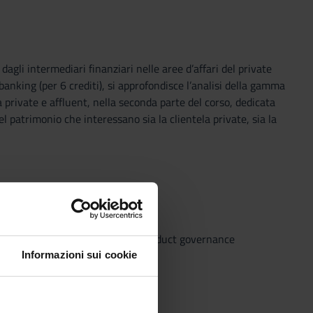
agli intermediari finanziari nelle aree d’affari del private
anking (per 6 crediti), si approfondisce l’analisi della gamma
a private e affluent, nella seconda parte del corso, dedicata
el patrimonio che interessano sia la clientela private, sia la
yers in the sector.
ow your customer rule" to the "product governance
Informazioni sui cookie