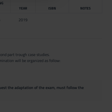
NG
YEAR
ISBN
NOTES
n
2019
cond part trough case studies.
ination will be organized as follow:
quest the adaptation of the exam, must follow the