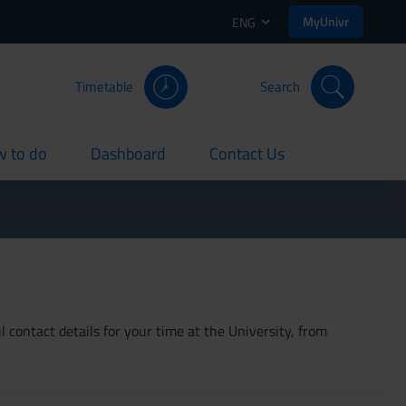
MyUnivr
ENG
Timetable
Search
 to do
Dashboard
Contact Us
rent
current
current
 contact details for your time at the University, from