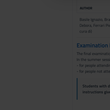
l
AUTHOR
c
o
Basile Ignazio, Br
n
Debora, Ferrari Pi
s
cura di)
e
n
Examination
s
o
The final examinatio
In the summer sessio
- for people attendi
- for people not att
Students with di
instructions gi