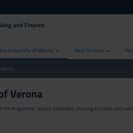
king and Finance
the University of Verona
How to enrol
How
cur
4/2025)
 of Verona
 the Programme, lecture timetables, learning activities and useful