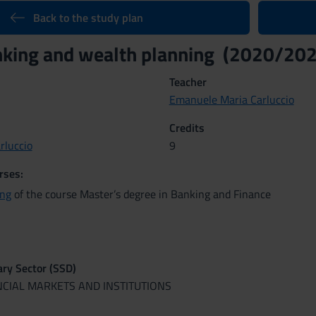
Back to the study plan
nking and wealth planning (2020/20
Teacher
Emanuele Maria Carluccio
Credits
rluccio
9
rses:
ing
of the course Master’s degree in Banking and Finance
nary Sector (SSD)
NCIAL MARKETS AND INSTITUTIONS