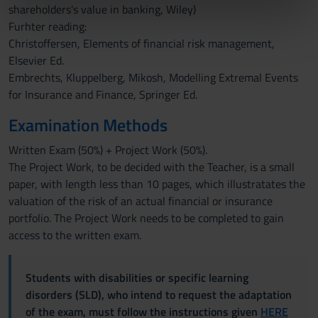
shareholders's value in banking, Wiley)
nostri partner che si occupano di analisi dei dati web,
Furhter reading:
pubblicità e social media, i quali potrebbero combinarle
Christoffersen, Elements of financial risk management,
con altre informazioni che hai fornito loro o che hanno
Elsevier Ed.
raccolto dal tuo utilizzo dei loro servizi.
Embrechts, Kluppelberg, Mikosh, Modelling Extremal Events
for Insurance and Finance, Springer Ed.
Examination Methods
Written Exam (50%) + Project Work (50%).
The Project Work, to be decided with the Teacher, is a small
paper, with length less than 10 pages, which illustratates the
valuation of the risk of an actual financial or insurance
portfolio. The Project Work needs to be completed to gain
access to the written exam.
Students with disabilities or specific learning
disorders (SLD), who intend to request the adaptation
of the exam, must follow the instructions given
HERE