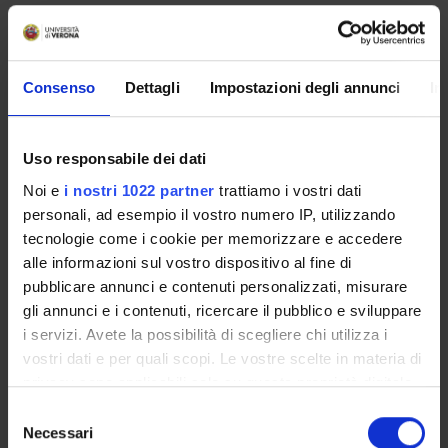
The objective of the course is to describe the main risks which
can have an impact on the banking and insurance activity,
and to provide to the students the main mathematical and
statistical methodologis for risk evaluation and control. The
Consenso
Dettagli
Impostazioni degli annunci
In
course will also introduce the guidelines of the regulatory
framework for risk control.
Uso responsabile dei dati
Program
Noi e
i nostri 1022 partner
trattiamo i vostri dati
1. Interest rate risk
personali, ad esempio il vostro numero IP, utilizzando
a. The repricing gap model
tecnologie come i cookie per memorizzare e accedere
b. Duration and convexity
alle informazioni sul vostro dispositivo al fine di
c. Cash-flow mapping
pubblicare annunci e contenuti personalizzati, misurare
d. Liquidity risk
gli annunci e i contenuti, ricercare il pubblico e sviluppare
2. Market risk
i servizi. Avete la possibilità di scegliere chi utilizza i
a. Parametric VaR
vostri dati e per quali scopi. Le vostre scelte in materia di
b. Methods for volatility estimation
privacy sono applicabili solo su questa proprietà digitale
c. Non-parametric VaR. Simulation methods: Monte Carlo and
in cui avete effettuato le vostre scelte. È possibile
S
historical simulations
modificare o revocare il proprio consenso in qualsiasi
Necessari
e