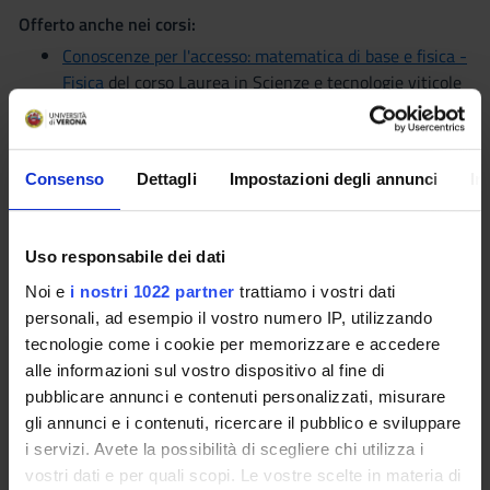
Offerto anche nei corsi:
Conoscenze per l'accesso: matematica di base e fisica -
Fisica
del corso Laurea in Scienze e tecnologie viticole
ed enologiche [L-25]
Settore Scientifico Disciplinare (SSD)
NN - -
Consenso
Dettagli
Impostazioni degli annunci
In
Moodle
Seminari
0
Uso responsabile dei dati
Noi e
i nostri 1022 partner
trattiamo i vostri dati
L'insegnamento è organizzato come segue:
personali, ad esempio il vostro numero IP, utilizzando
tecnologie come i cookie per memorizzare e accedere
Matematica
alle informazioni sul vostro dispositivo al fine di
pubblicare annunci e contenuti personalizzati, misurare
gli annunci e i contenuti, ricercare il pubblico e sviluppare
Attività mutuata da
Conoscenze per l'accesso:
i servizi. Avete la possibilità di scegliere chi utilizza i
matematica
del corso: Laurea in Informatica [L-31]
vostri dati e per quali scopi. Le vostre scelte in materia di