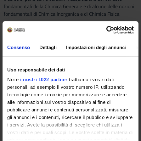
fondamentali della Chimica Generale e di alcune delle nozioni
fondamentali di Chimica Inorganica e di Chimica Fisica.
Saranno trattati i seguenti argomenti:
Fenomeni chimici e fisici. Le leggi fondamentali della Chimica.
Struttura atomica della materia. Proprietà periodiche.
Consenso
Dettagli
Impostazioni degli annunci
In
Reazioni chimiche. Stechiometria. Gas, solidi, liquidi. Il legame
chimico.
Termochimica e termodinamica. Diagrammi di stato e
Uso responsabile dei dati
proprietà delle soluzioni. Cinetica chimica. Equilibrio chimico.
Noi e
i nostri 1022 partner
trattiamo i vostri dati
Equilibri in soluzioni acquose. Elettrochimica.
personali, ad esempio il vostro numero IP, utilizzando
Programma
tecnologie come i cookie per memorizzare e accedere
alle informazioni sul vostro dispositivo al fine di
- Introduzione, proprietà, misure e unità di misura
pubblicare annunci e contenuti personalizzati, misurare
- Elementi, atomi e composti
gli annunci e i contenuti, ricercare il pubblico e sviluppare
- Nomenclatura dei composti inorganici
i servizi. Avete la possibilità di scegliere chi utilizza i
- Tipi di reazioni: precipitazione, acido-base, ossidoriduzione
vostri dati e per quali scopi. Le vostre scelte in materia di
- Principi generali della stechiometria
privacy sono applicabili solo su questa proprietà digitale