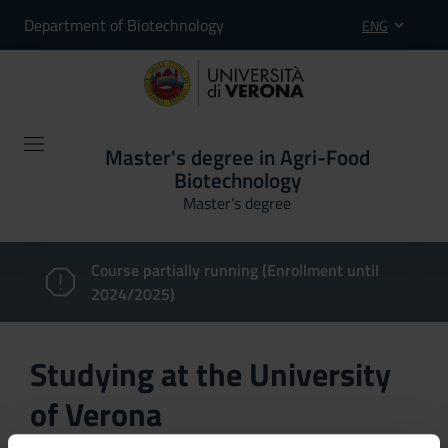
Department of Biotechnology
ENG
Master's degree in Agri-Food
Biotechnology
Master’s degree
Course partially running (Enrollment until
2024/2025)
Studying at the University
of Verona