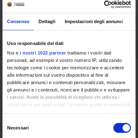
Here you can find information on the organisational
aspects of the Programme, lecture timetables, learning
activities and useful contact details for your time at the
Consenso
Dettagli
Impostazioni degli annunci
In
University, from enrolment to graduation.
Uso responsabile dei dati
Modules
Noi e
i nostri 1022 partner
trattiamo i vostri dati
personali, ad esempio il vostro numero IP, utilizzando
tecnologie come i cookie per memorizzare e accedere
Back to the study plan
alle informazioni sul vostro dispositivo al fine di
Final Exam (It will be activated in
pubblicare annunci e contenuti personalizzati, misurare
gli annunci e i contenuti, ricercare il pubblico e sviluppare
the A.Y. 2011/2012)
i servizi. Avete la possibilità di scegliere chi utilizza i
vostri dati e per quali scopi. Le vostre scelte in materia di
Teaching code
Credits
privacy sono applicabili solo su questa proprietà digitale
4S00010
32
in cui avete effettuato le vostre scelte. È possibile
S
Scientific Disciplinary Sector (SSD)
modificare o revocare il proprio consenso in qualsiasi
Necessari
e
- - -
momento dalla Dichiarazione sui cookie o facendo clic
l