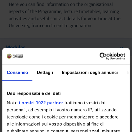
Here you can find information on the organisational
aspects of the Programme, lecture timetables, learning
activities and useful contact details for your time at the
University, from enrolment to graduation.
Modules
Back to the study plan
Consenso
Dettagli
Impostazioni degli annunci
In
Back to the modules per semester
Uso responsabile dei dati
Secondary metabolism and
Noi e
i nostri 1022 partner
trattiamo i vostri dati
metabolic engineering
personali, ad esempio il vostro numero IP, utilizzando
(2015/2016)
tecnologie come i cookie per memorizzare e accedere
alle informazioni sul vostro dispositivo al fine di
Teaching code
Teacher
pubblicare annunci e contenuti personalizzati, misurare