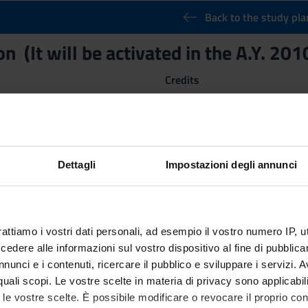
Back to the study pla
n (It will be activated in the A.Y. 20
Credits
6
nary Sector (SSD)
 OPERATIVA
Dettagli
Impostazioni degli annunci
rattiamo i vostri dati personali, ad esempio il vostro numero IP, 
dere alle informazioni sul vostro dispositivo al fine di pubblica
nunci e i contenuti, ricercare il pubblico e sviluppare i servizi. A
r quali scopi. Le vostre scelte in materia di privacy sono applicabi
to le vostre scelte. È possibile modificare o revocare il proprio 