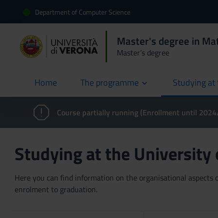
Department of Computer Science
Master's degree in Ma
Master’s degree
Home
The programme
Studying at 
current
Course partially running (Enrollment until 202
Studying at the University
Here you can find information on the organisational aspects of
enrolment to graduation.