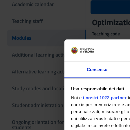
Academic calendar
Optimizatio
Teaching staff
Teaching code
Modules
4S00263
Scientific Discipli
Additional learning activities
MAT/09 - RICERCA
Consenso
Alternative learning activities
Study modes and locations
Uso responsabile dei dati
Noi e
i nostri 1022 partner
t
Student administration
cookie per memorizzare e acce
personalizzati, misurare gli an
chi utilizza i vostri dati e pe
Ongoing orientation for
digitale in cui avete effettua
students