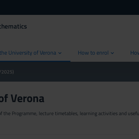
thematics
the University of Verona
How to enrol
How
cur
4/2025)
 of Verona
 the Programme, lecture timetables, learning activities and useful