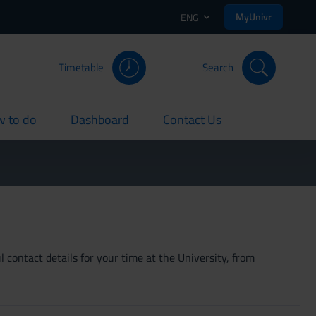
MyUnivr
ENG
Timetable
Search
 to do
Dashboard
Contact Us
rent
current
current
 contact details for your time at the University, from