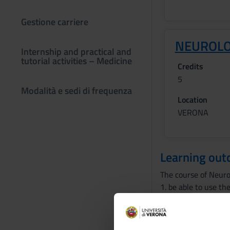
Gestione carriere
NEUROLO
Internship and practical and
tutorial activities – Medicine
Credits
5
Modalità e sedi di frequenza
Location
VERONA
Learning ou
The course of Neurol
1. be able to use th
2. learn the neurol
3. evaluate the ways
pathogenetic mech