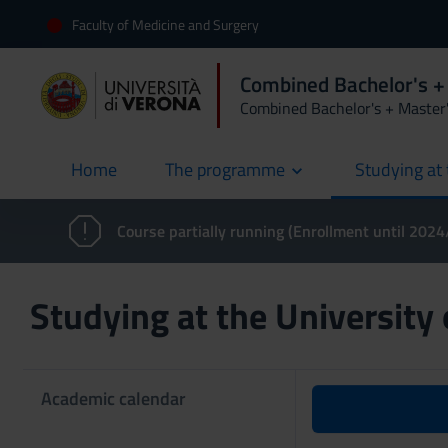
Faculty of Medicine and Surgery
Combined Bachelor's +
Combined Bachelor's + Master
Home
The programme
Studying at 
current
Course partially running (Enrollment until 202
Studying at the University
Academic calendar