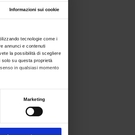
Informazioni sui cookie
utilizzando tecnologie come i
re annunci e contenuti
vete la possibilità di scegliere
li solo su questa proprietà
consenso in qualsiasi momento
alche metro,
Marketing
e specifiche (impronte
ezione dettagli
. Puoi