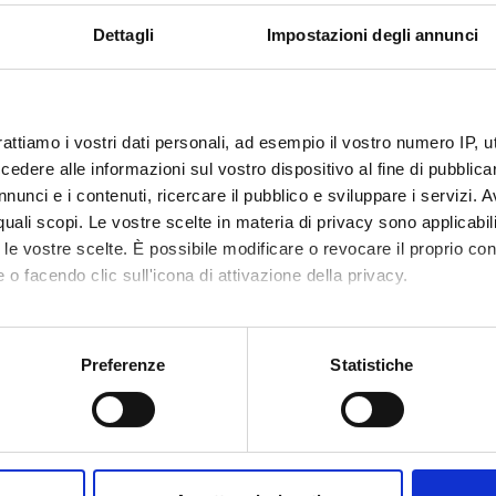
tory investigations useful to define the diagnosis;
Dettagli
Impostazioni degli annunci
acological treatments, their duration, follow-up and side effects.
ISICA E RIABILITATIVA
rattiamo i vostri dati personali, ad esempio il vostro numero IP, 
dere alle informazioni sul vostro dispositivo al fine di pubblica
nunci e i contenuti, ricercare il pubblico e sviluppare i servizi. A
r quali scopi. Le vostre scelte in materia di privacy sono applicabi
to le vostre scelte. È possibile modificare o revocare il proprio 
IA
 o facendo clic sull'icona di attivazione della privacy.
mo anche:
oni sulla tua posizione geografica, con un'approssimazione di qu
Preferenze
Statistiche
RURGIA
spositivo, scansionandolo attivamente alla ricerca di caratteristich
aborati i tuoi dati personali e imposta le tue preferenze nella
s
consenso in qualsiasi momento dalla Dichiarazione sui cookie.