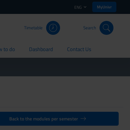
MyUnivr
ENG
Timetable
Search
 to do
Dashboard
Contact Us
rent
current
current
Back to the modules per semester