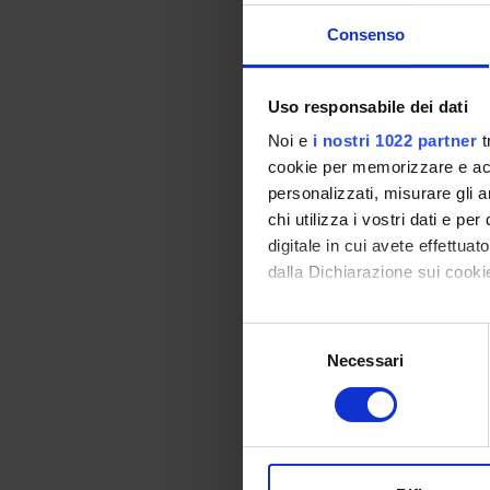
4. select the labora
Consenso
5. learn about pharm
Program
Uso responsabile dei dati
Module: MEDICINA F
Noi e
i nostri 1022 partner
t
-------
cookie per memorizzare e acce
personalizzati, misurare gli an
chi utilizza i vostri dati e pe
digitale in cui avete effettua
Module: NEUROLOG
dalla Dichiarazione sui cookie
-------
Con il tuo consenso, vorrem
S
raccogliere informazi
Necessari
e
Module: NEUROCHI
Identificare il tuo di
l
-------
digitali).
e
Approfondisci come vengono el
z
Bibliography
modificare o ritirare il tuo 
i