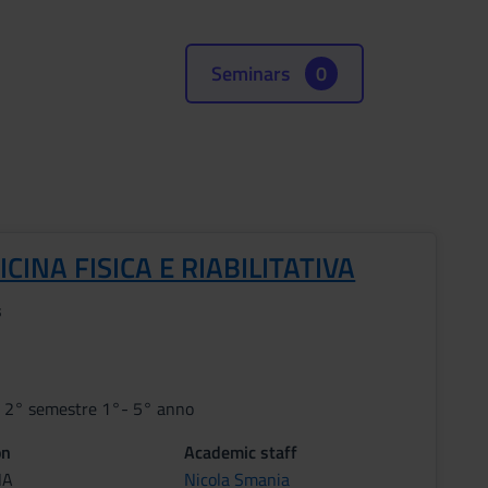
Seminars
0
CINA FISICA E RIABILITATIVA
s
i 2° semestre 1°- 5° anno
on
Academic staff
NA
Nicola Smania