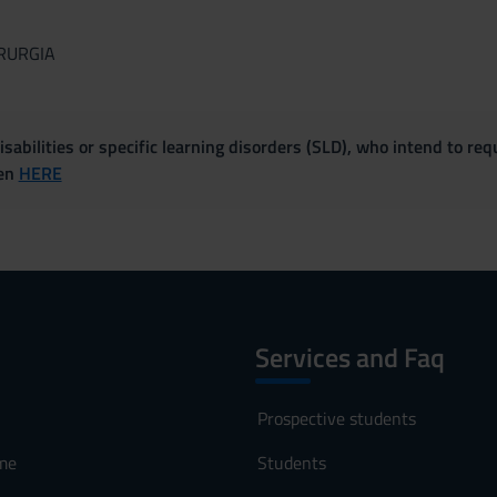
RURGIA
sabilities or specific learning disorders (SLD), who intend to re
ven
HERE
Services and Faq
Prospective students
me
Students