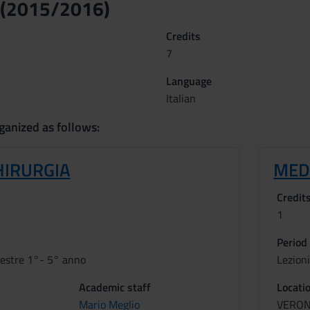
 (2015/2016)
Credits
7
Language
Italian
ganized as follows:
IRURGIA
MEDI
Credit
1
Period
estre 1°- 5° anno
Lezion
Academic staff
Locati
Mario Meglio
VERO