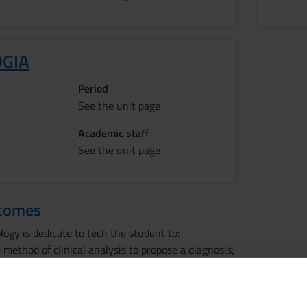
GIA
Period
See the unit page
Academic staff
See the unit page
tcomes
ogy is dedicate to tech the student to:
e method of clinical analysis to propose a diagnosis;
ogical semeiotics, evaluate signs and symptoms of disease on the 
 of disease onset, the clinical course, anche the potential associa
anism;