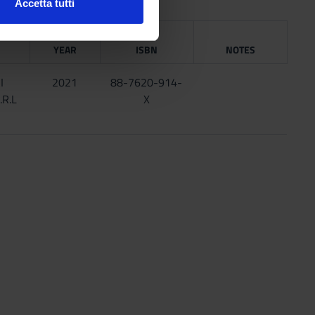
Accetta tutti
l media e per analizzare il
NG
ostri partner che si occupano
YEAR
ISBN
NOTES
azioni che hai fornito loro o
I
2021
88-7620-914-
.R.L
X