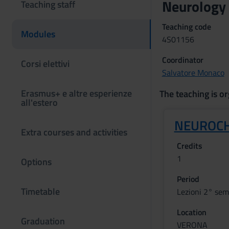
Neurology
Teaching staff
Teaching code
Modules
4S01156
Coordinator
Corsi elettivi
Salvatore Monaco
Erasmus+ e altre esperienze
The teaching is or
all'estero
NEUROCH
Extra courses and activities
Credits
1
Options
Period
Timetable
Lezioni 2° sem
Location
Graduation
VERONA