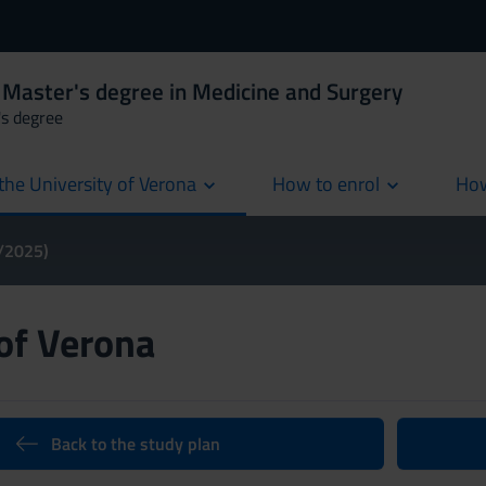
 Master's degree in Medicine and Surgery
's degree
the University of Verona
How to enrol
How
cur
4/2025)
 of Verona
Back to the study plan