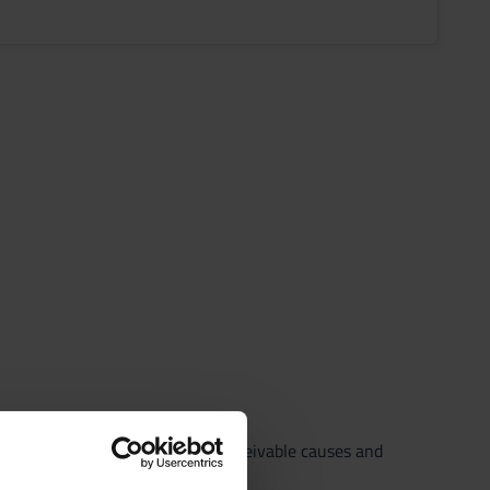
framework of pathophysiology;
ted disorders, to identify the conceivable causes and