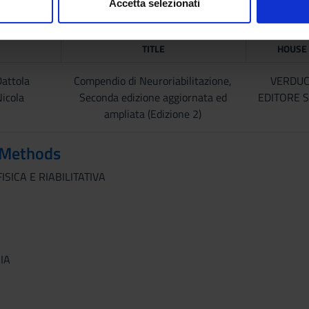
Accetta selezionati
nalizzare contenuti ed annunci, per fornire funzionalità dei socia
PUBLISHI
inoltre informazioni sul modo in cui utilizzi il nostro sito con i n
TITLE
HOUSE
icità e social media, i quali potrebbero combinarle con altre inform
lizzo dei loro servizi.
Dattola
Compendio di Neuroriabilitazione,
VERDUC
icola
Seconda edizione aggiornata ed
EDITORE S
ampliata (Edizione 2)
 Methods
ISICA E RIABILITATIVA
IA