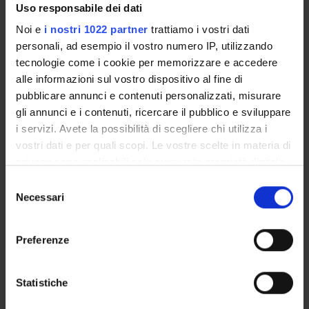
Uso responsabile dei dati
Noi e
i nostri 1022 partner
trattiamo i vostri dati
Seminars
0
personali, ad esempio il vostro numero IP, utilizzando
tecnologie come i cookie per memorizzare e accedere
The teaching is organized as follows:
alle informazioni sul vostro dispositivo al fine di
pubblicare annunci e contenuti personalizzati, misurare
DIAGNOSTICA PER IMMAGINI E
gli annunci e i contenuti, ricercare il pubblico e sviluppare
RADIOTERAPIA
i servizi. Avete la possibilità di scegliere chi utilizza i
vostri dati e per quali scopi. Le vostre scelte in materia di
Credits
Period
privacy sono applicabili solo su questa proprietà digitale
6
secondo semestre
in cui avete effettuato le vostre scelte. È possibile
S
modificare o revocare il proprio consenso in qualsiasi
Necessari
e
Location
Academic staff
momento dalla Dichiarazione sui cookie o facendo clic
l
VERONA
Riccardo Manfredi
sull'icona di attivazione della privacy.
e
Preferenze
z
Con il tuo consenso, vorremmo anche:
i
ATTIVITA' PRATICA IN
raccogliere informazioni sulla tua posizione
o
Statistiche
DIAGNOSTICA PER IMMAGINI E
geografica, con un'approssimazione di qualche
n